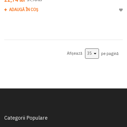
ADAUGĂ ÎN COȘ
Adau
Afișează
pe pagină
Categorii Populare