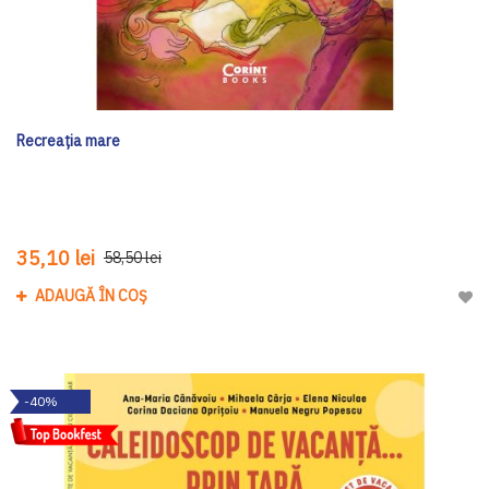
Recreația mare
35,10 lei
58,50 lei
ADAUGĂ ÎN COȘ
Adau
-40%