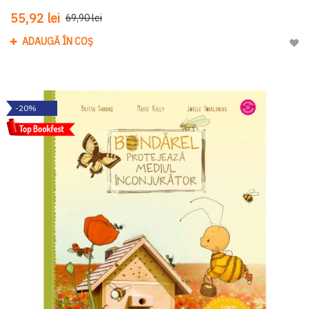
55,92 lei
69,90 lei
ADAUGĂ ÎN COȘ
Adau
-20%