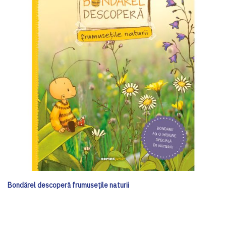
Bondărel descoperă frumusețile naturii