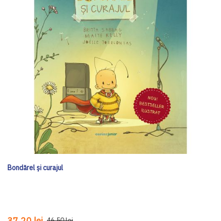
Bondărel și curajul
37,20 lei
46,50 lei