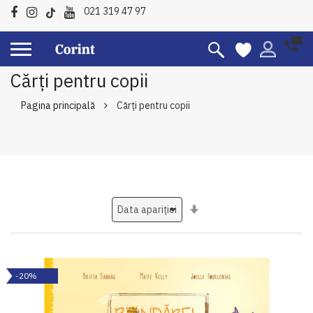
021 319 47 97
Cărți pentru copii
Pagina principală
Cărți pentru copii
Setati
ascendent
-20%