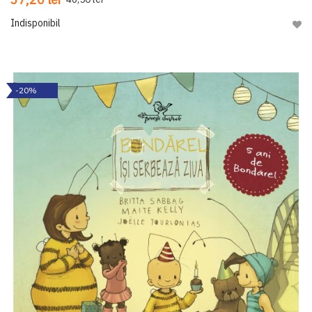
Indisponibil
Adau
-20%