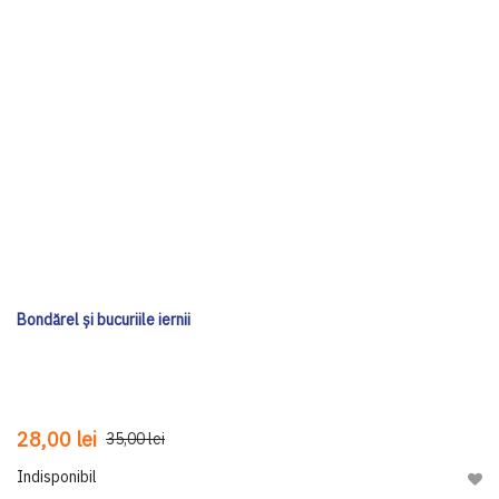
Bondărel și bucuriile iernii
28,00 lei
35,00 lei
Indisponibil
Adau