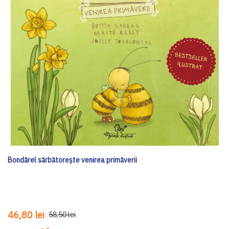
Bondărel sărbătorește venirea primăverii
46,80 lei
58,50 lei