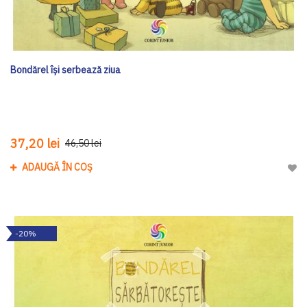
Bondărel își serbează ziua
37,20 lei
46,50 lei
ADAUGĂ ÎN COȘ
Adau
-20%