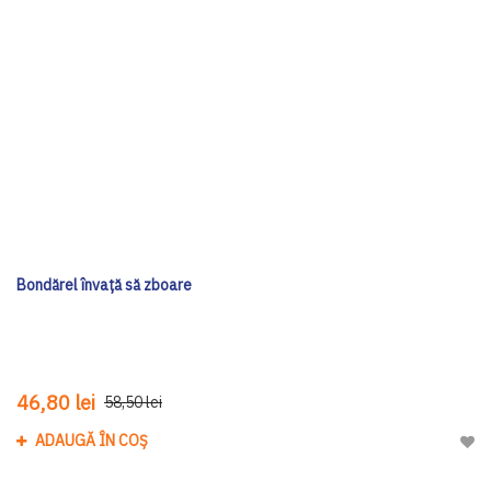
Bondărel învață să zboare
46,80 lei
58,50 lei
ADAUGĂ ÎN COȘ
Adau