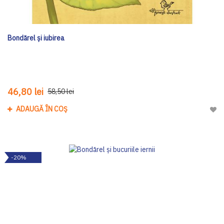
Bondărel și iubirea
46,80 lei
58,50 lei
ADAUGĂ ÎN COȘ
Adau
-20%