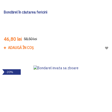
Bondărel în căutarea fericirii
46,80 lei
58,50 lei
ADAUGĂ ÎN COȘ
Adau
-20%