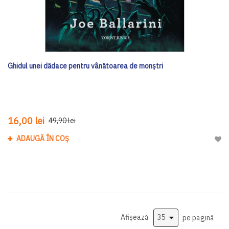
Ghidul unei dădace pentru vânătoarea de monștri
16,00 lei
49,90 lei
ADAUGĂ ÎN COȘ
Adau
Afișează
pe pagină