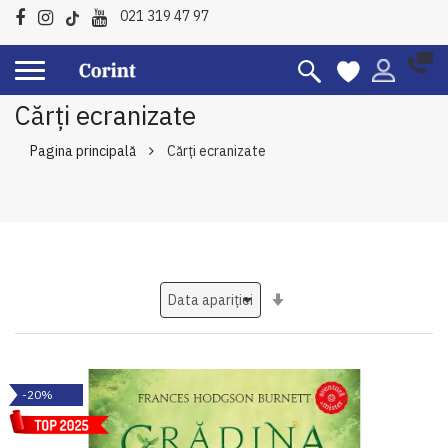
021 319 47 97
Cărți ecranizate
Pagina principală
Cărți ecranizate
Setati
ascendent
-20%