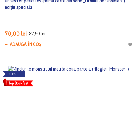
Un secret periculos (prima carte din serie „Ordinul de Obsidian”)
ediţie specială
70,00 lei
87,50 lei
ADAUGĂ ÎN COȘ
Adau
-20%