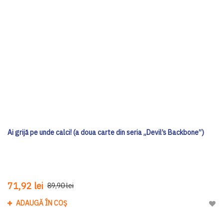
Ai grijă pe unde calci! (a doua carte din seria „Devil’s Backbone”)
71,92 lei
89,90 lei
ADAUGĂ ÎN COȘ
Adau