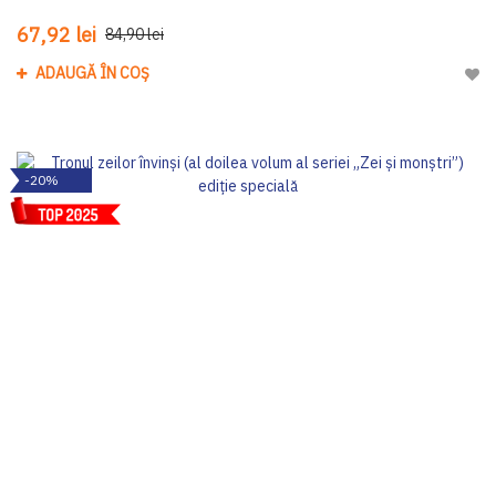
67,92 lei
84,90 lei
ADAUGĂ ÎN COȘ
Adau
-20%