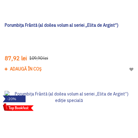
Porumbița Frântă (al doilea volum al seriei „Elita de Argint”)
87,92 lei
109,90 lei
ADAUGĂ ÎN COȘ
Adau
-20%