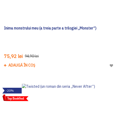
Inima monstrului meu (a treia parte a trilogiei „Monster”)
75,92 lei
94,90 lei
ADAUGĂ ÎN COȘ
Adau
-20%