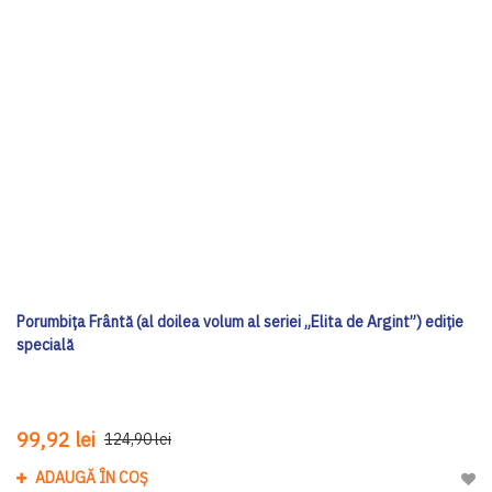
Porumbița Frântă (al doilea volum al seriei „Elita de Argint”) ediţie
specială
99,92 lei
124,90 lei
ADAUGĂ ÎN COȘ
Adau