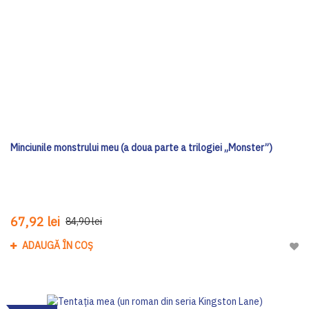
Minciunile monstrului meu (a doua parte a trilogiei „Monster”)
67,92 lei
84,90 lei
ADAUGĂ ÎN COȘ
Adau