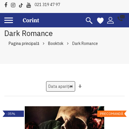
021 319 47 97
Dark Romance
Pagina principală
Booktok
Dark Romance
Setati
ascendent
-35%
PRECOMANDĂ