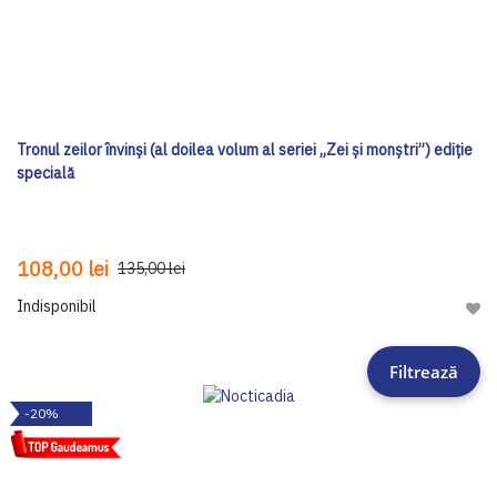
Tronul zeilor învinși (al doilea volum al seriei „Zei și monștri”) ediţie
specială
108,00 lei
135,00 lei
Indisponibil
Adau
Filtrează
-20%