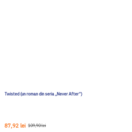
Twisted (un roman din seria „Never After”)
87,92 lei
109,90 lei