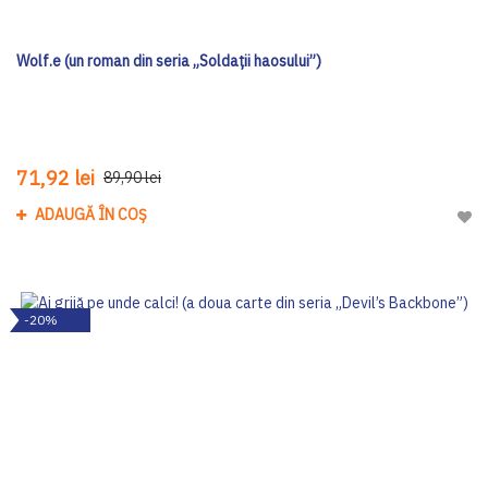
Wolf.e (un roman din seria „Soldații haosului”)
71,92 lei
89,90 lei
ADAUGĂ ÎN COȘ
Adau
-20%