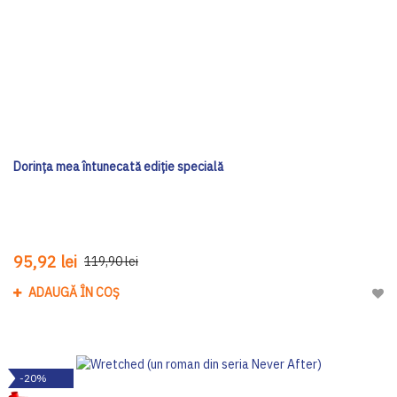
Dorința mea întunecată ediţie specială
95,92 lei
119,90 lei
ADAUGĂ ÎN COȘ
Adau
-20%