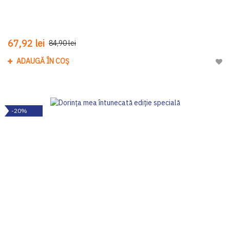
67,92 lei
84,90 lei
ADAUGĂ ÎN COȘ
Adau
-20%