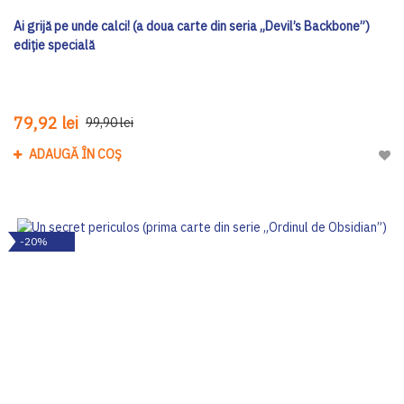
Ai grijă pe unde calci! (a doua carte din seria „Devil’s Backbone”)
ediţie specială
79,92 lei
99,90 lei
ADAUGĂ ÎN COȘ
Adau
-20%