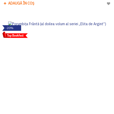
ADAUGĂ ÎN COȘ
Adau
-20%