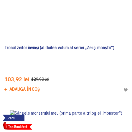
Tronul zeilor învinși (al doilea volum al seriei „Zei și monștri”)
103,92 lei
129,90 lei
ADAUGĂ ÎN COȘ
Adau
-20%