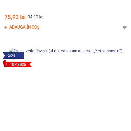
75,92 lei
94,90 lei
ADAUGĂ ÎN COȘ
Adau
-20%