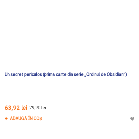
Un secret periculos (prima carte din serie „Ordinul de Obsidian”)
63,92 lei
79,90 lei
ADAUGĂ ÎN COȘ
Adau