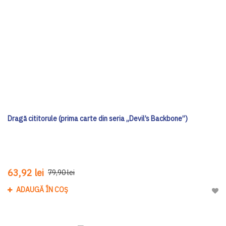
Dragă cititorule (prima carte din seria „Devil’s Backbone”)
63,92 lei
79,90 lei
ADAUGĂ ÎN COȘ
Adau