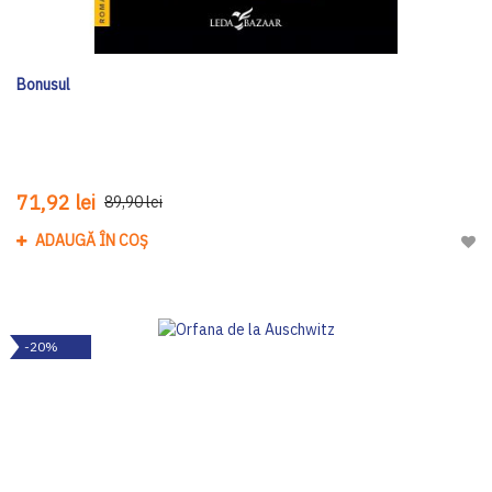
Bonusul
71,92 lei
89,90 lei
ADAUGĂ ÎN COȘ
Adau
-20%