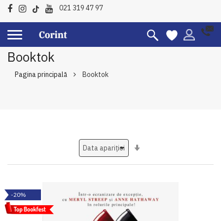
021 319 47 97
Booktok
Pagina principală
Booktok
Setati
ascendent
-20%