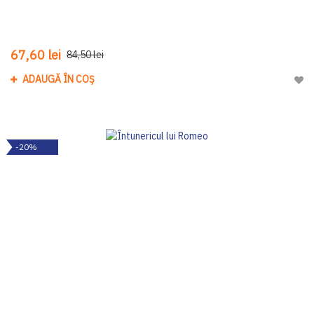
67,60 lei
84,50 lei
ADAUGĂ ÎN COȘ
Adau
-20%