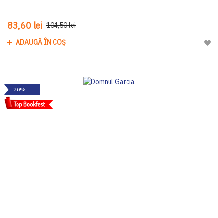
83,60 lei
104,50 lei
ADAUGĂ ÎN COȘ
Adau
-20%