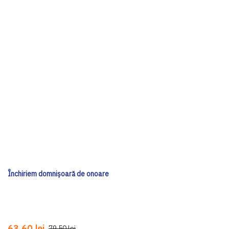
Închiriem domnișoară de onoare
63,60 lei
79,50 lei