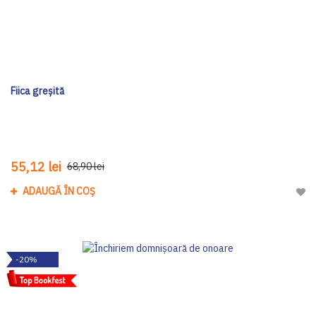
Fiica greșită
55,12 lei
68,90 lei
ADAUGĂ ÎN COȘ
Adau
-20%