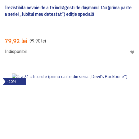
Irezistibila nevoie de a te îndrăgosti de dușmanul tău (prima parte
a seriei „Iubitul meu detestat”) ediţie specială
79,92 lei
99,90 lei
Indisponibil
Adau
-20%