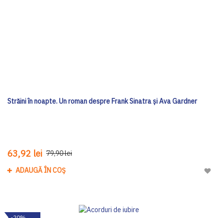
Străini în noapte. Un roman despre Frank Sinatra și Ava Gardner
63,92 lei
79,90 lei
ADAUGĂ ÎN COȘ
Adau
-20%