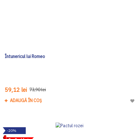
Întunericul lui Romeo
59,12 lei
73,90 lei
ADAUGĂ ÎN COȘ
Adau
-20%