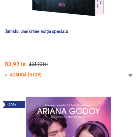
Jurnalul unei crime ediţie specială
83,92 lei
104,90 lei
ADAUGĂ ÎN COȘ
Adau
-20%