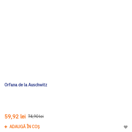
Orfana de la Auschwitz
59,92 lei
74,90 lei
ADAUGĂ ÎN COȘ
Adau