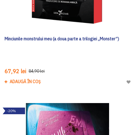
Minciunile monstrului meu (a doua parte a trilogiei „Monster”)
67,92 lei
84,90 lei
ADAUGĂ ÎN COȘ
Adau
-20%