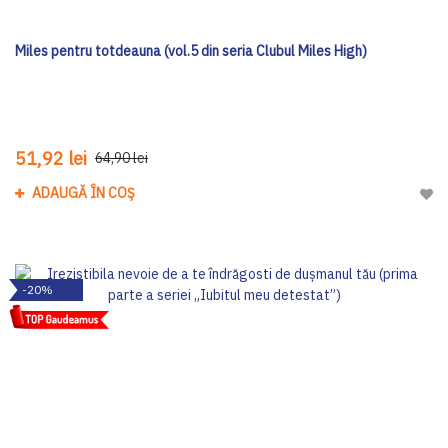
Miles pentru totdeauna (vol.5 din seria Clubul Miles High)
51,92 lei
64,90 lei
ADAUGĂ ÎN COȘ
Adau
-20%