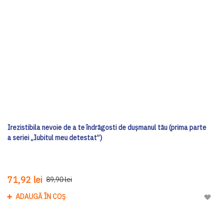
Irezistibila nevoie de a te îndrăgosti de dușmanul tău (prima parte
a seriei „Iubitul meu detestat”)
71,92 lei
89,90 lei
ADAUGĂ ÎN COȘ
Adau