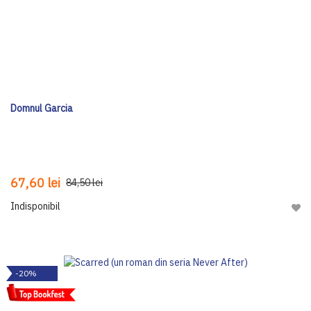
Domnul Garcia
67,60 lei
84,50 lei
Indisponibil
Adau
-20%