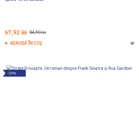
67,92 lei
84,90 lei
ADAUGĂ ÎN COȘ
Adau
-20%