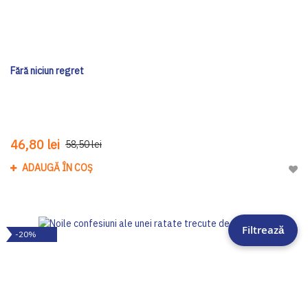
Fără niciun regret
46,80 lei
58,50 lei
ADAUGĂ ÎN COȘ
Adau
Filtrează
-20%