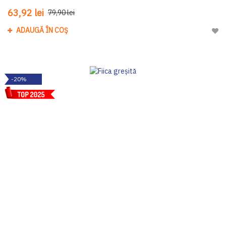
63,92 lei
79,90 lei
ADAUGĂ ÎN COȘ
Adau
-20%