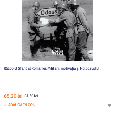
Războiul Sfânt al României. Militarii, motivația și Holocaustul
65,20 lei
81,50 lei
ADAUGĂ ÎN COȘ
Adau