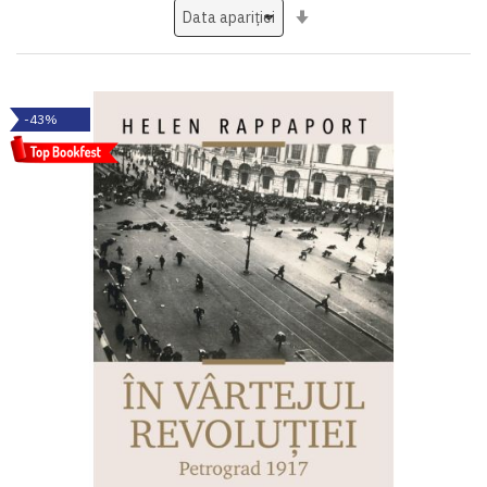
Setati
ascendent
-43%