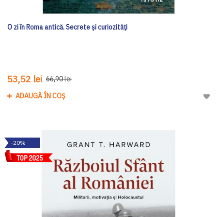
O zi în Roma antică. Secrete şi curiozităţi
53,52 lei
66,90 lei
ADAUGĂ ÎN COȘ
Adau
-20%