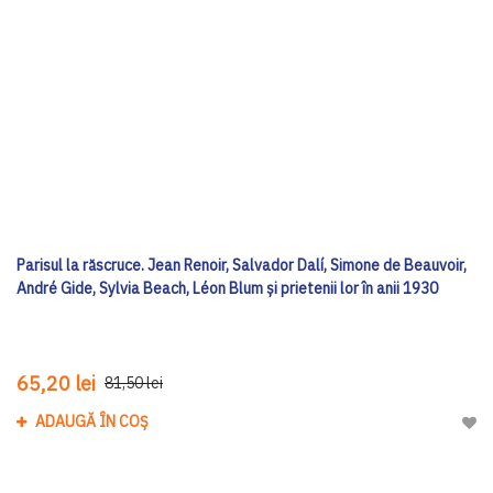
Parisul la răscruce. Jean Renoir, Salvador Dalí, Simone de Beauvoir,
André Gide, Sylvia Beach, Léon Blum și prietenii lor în anii 1930
65,20 lei
81,50 lei
ADAUGĂ ÎN COȘ
Adau