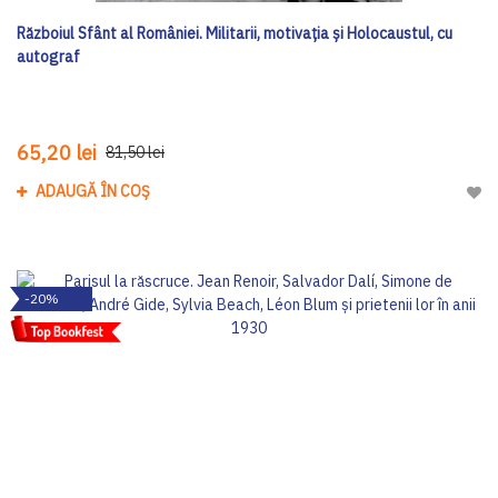
Războiul Sfânt al României. Militarii, motivația și Holocaustul, cu
autograf
65,20 lei
81,50 lei
ADAUGĂ ÎN COȘ
Adau
-20%