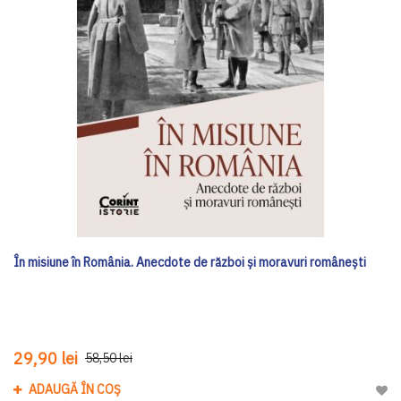
În misiune în România. Anecdote de război și moravuri românești
29,90 lei
58,50 lei
ADAUGĂ ÎN COȘ
Adau