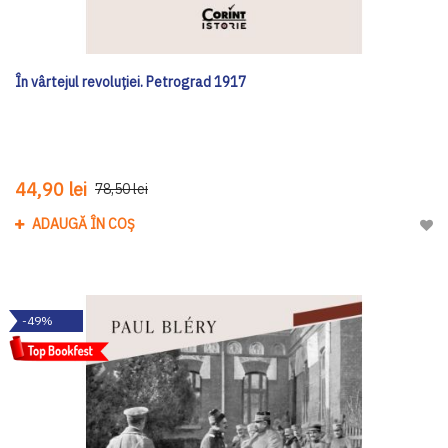
În vârtejul revoluției. Petrograd 1917
44,90 lei
78,50 lei
ADAUGĂ ÎN COȘ
Adau
-49%