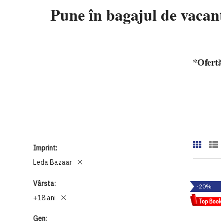
Pune în bagajul de vacan
*Ofertă
Imprint
Leda Bazaar
Vârsta
-20%
+18 ani
Gen