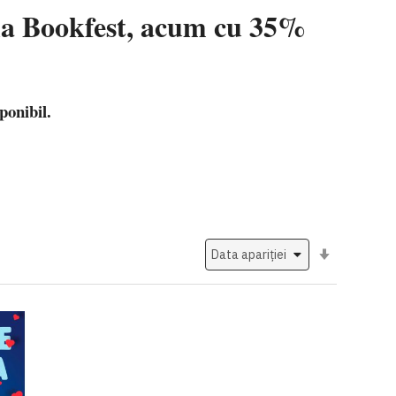
 la Bookfest, acum cu 35%
ponibil.
Setati
ascendent