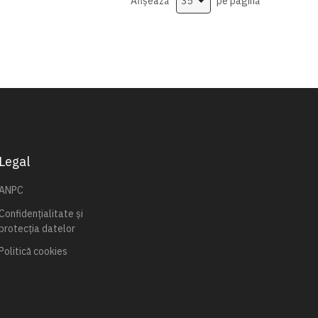
Afișează
pe pagină
Legal
ANPC
Confidențialitate și
protecția datelor
Politică cookies