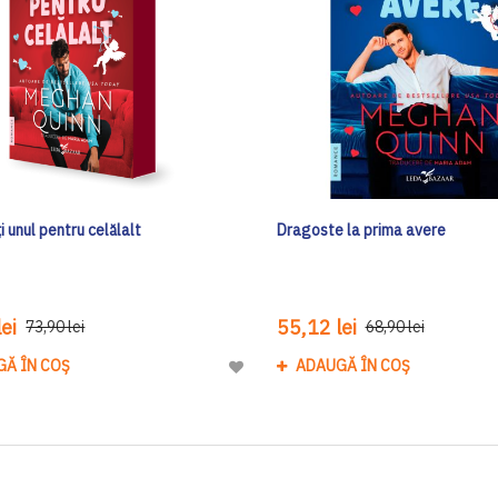
i unul pentru celălalt
Dragoste la prima avere
ei
55,12 lei
73,90 lei
68,90 lei
GĂ ÎN COȘ
ADAUGĂ ÎN COȘ
Adaugă
la
Lista
de
Dorinte