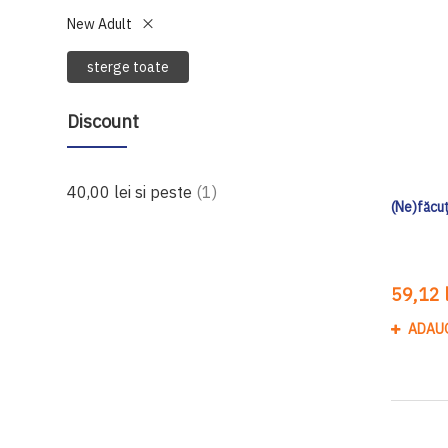
New Adult
sterge toate
Discount
produs
40,00 lei
si peste
1
(Ne)făcuț
59,12 l
ADAU