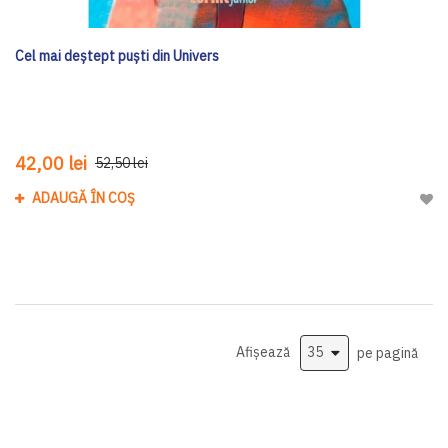
Cel mai deștept puști din Univers
42,00 lei
52,50 lei
ADAUGĂ ÎN COȘ
Adau
Afișează
pe pagină