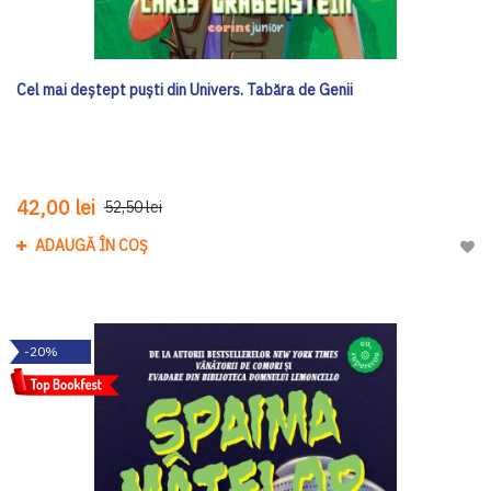
Cel mai deștept puști din Univers. Tabăra de Genii
42,00 lei
52,50 lei
ADAUGĂ ÎN COȘ
Adau
-20%