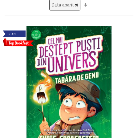
Setati
ascendent
-20%