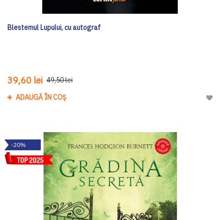
Blestemul Lupului, cu autograf
39,60 lei
49,50 lei
ADAUGĂ ÎN COȘ
Adau
-20%