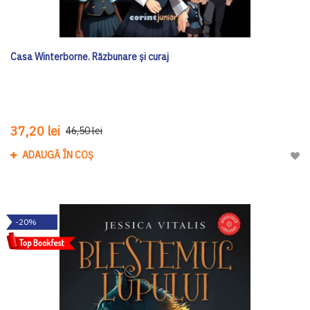
Casa Winterborne. Răzbunare și curaj
37,20 lei
46,50 lei
ADAUGĂ ÎN COȘ
Adau
-20%