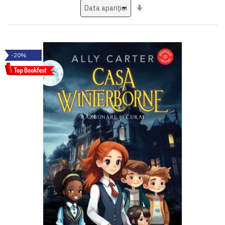
Setati
ascendent
-20%