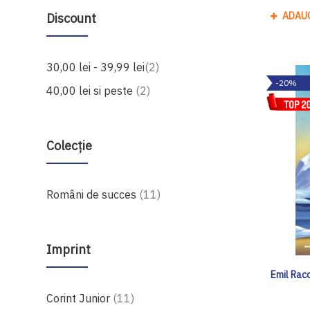
ADAU
Discount
produse
30,00 lei
-
39,99 lei
2
-20%
produse
40,00 lei
si peste
2
Colecție
produse
Români de succes
11
Imprint
Emil Raco
produse
Corint Junior
11