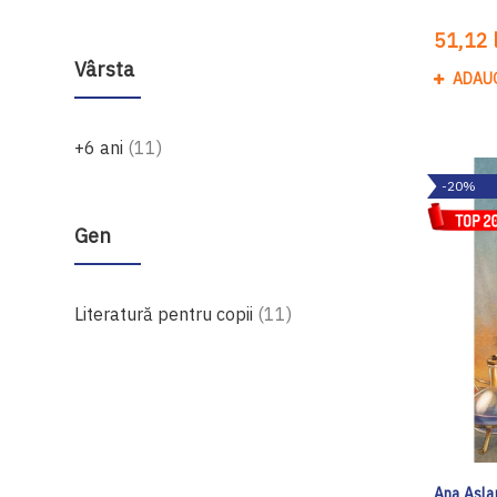
51,12 l
Vârsta
ADAU
produse
+6 ani
11
-20%
Gen
produse
Literatură pentru copii
11
Ana Aslan