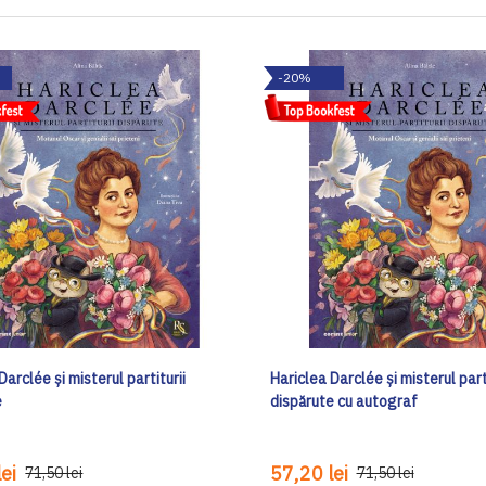
-20%
Darclée și misterul partiturii
Hariclea Darclée și misterul parti
e
dispărute cu autograf
ei
57,20 lei
71,50 lei
71,50 lei