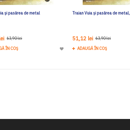
uia și pasărea de metal
Traian Vuia și pasărea de metal
ei
51,12 lei
63,90 lei
63,90 lei
GĂ ÎN COȘ
ADAUGĂ ÎN COȘ
Adaugă
la
Lista
de
Dorinte