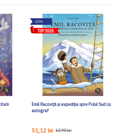
-20%
turii
Emil Racoviță și expediția spre Polul Sud cu
autograf
51,12 lei
63,90 lei