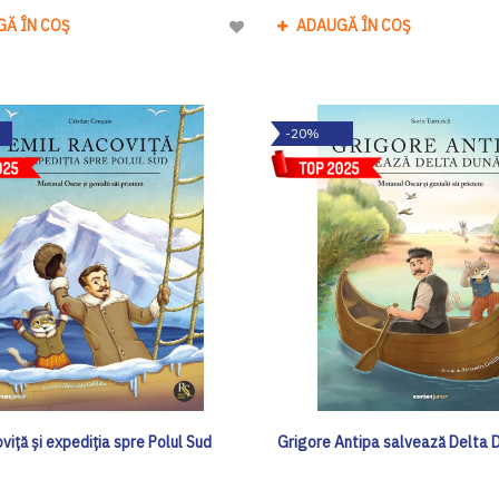
GĂ ÎN COȘ
ADAUGĂ ÎN COȘ
Adaugă
la
Lista
de
-20%
Dorinte
viță și expediția spre Polul Sud
Grigore Antipa salvează Delta D