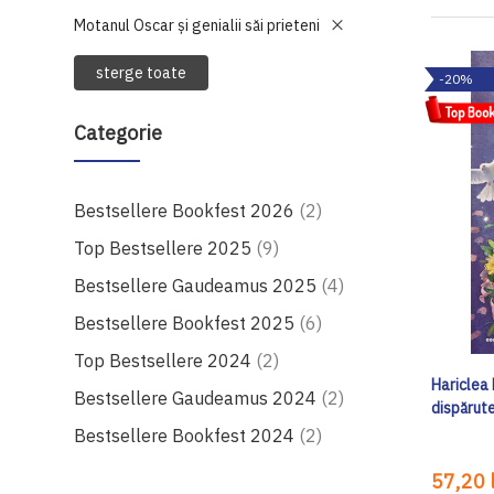
Motanul Oscar și genialii săi prieteni
sterge toate
-20%
Categorie
produse
Bestsellere Bookfest 2026
2
produse
Top Bestsellere 2025
9
produse
Bestsellere Gaudeamus 2025
4
produse
Bestsellere Bookfest 2025
6
produse
Top Bestsellere 2024
2
Hariclea 
produse
Bestsellere Gaudeamus 2024
2
dispărut
produse
Bestsellere Bookfest 2024
2
57,20 l