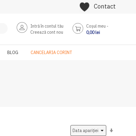
Contact
Intră în contul tău
Coşul meu
Creează cont nou
0,00 lei
BLOG
CANCELARIA CORINT
Setati
ascendent