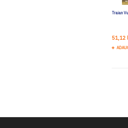
Traian V
51,12 l
ADAU