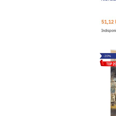
51,12 l
Indisponi
-20%