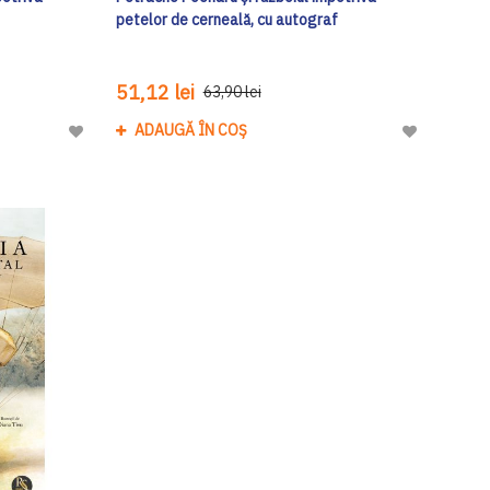
petelor de cerneală, cu autograf
51,12 lei
63,90 lei
ADAUGĂ ÎN COȘ
Adaugă
Adaugă
la
la
Lista
Lista
de
de
Dorinte
Dorinte