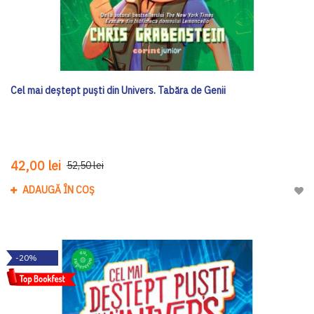
Cel mai deștept puști din Univers. Tabăra de Genii
42,00 lei
52,50 lei
ADAUGĂ ÎN COȘ
Adau
-20%