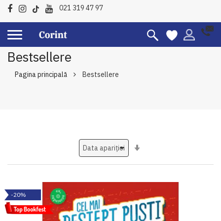
021 319 47 97
Bestsellere
Pagina principală
Bestsellere
Setati
ascendent
-20%