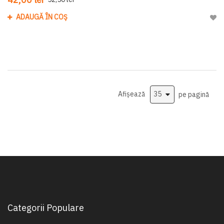
ADAUGĂ ÎN COȘ
Adau
Afișează
pe pagină
Categorii Populare