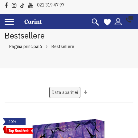
021 319 47 97
Bestsellere
Pagina principală
Bestsellere
Setati
ascendent
-20%