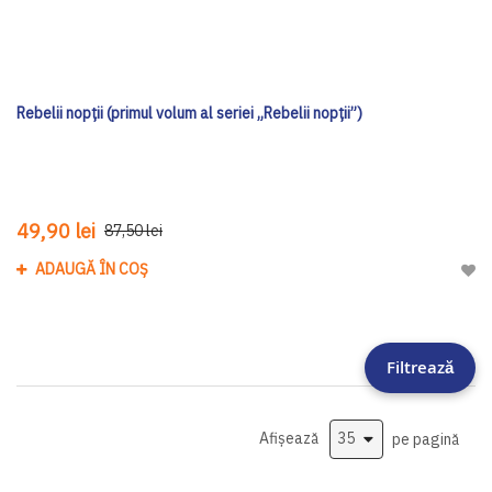
Rebelii nopții (primul volum al seriei „Rebelii nopții”)
49,90 lei
87,50 lei
ADAUGĂ ÎN COȘ
Adau
Filtrează
Afișează
pe pagină