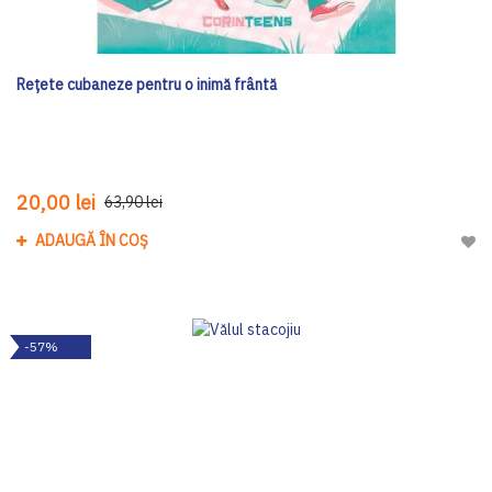
Rețete cubaneze pentru o inimă frântă
20,00 lei
63,90 lei
ADAUGĂ ÎN COȘ
Adau
-57%