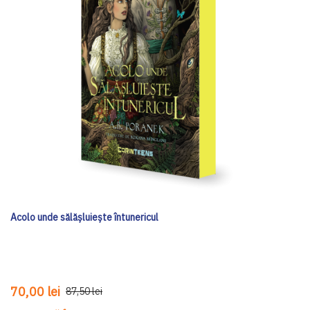
Acolo unde sălășluiește întunericul
70,00 lei
87,50 lei