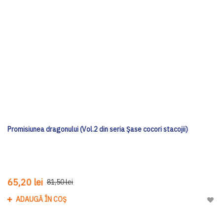
Promisiunea dragonului (Vol.2 din seria Șase cocori stacojii)
65,20 lei
81,50 lei
ADAUGĂ ÎN COȘ
Adau