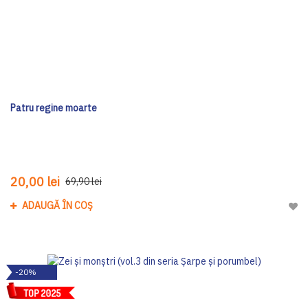
Patru regine moarte
20,00 lei
69,90 lei
ADAUGĂ ÎN COȘ
Adau
-20%