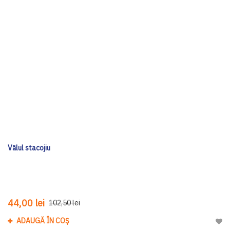
Vălul stacojiu
44,00 lei
102,50 lei
ADAUGĂ ÎN COȘ
Adau