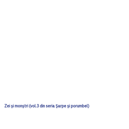
Zei și monștri (vol.3 din seria Șarpe și porumbel)