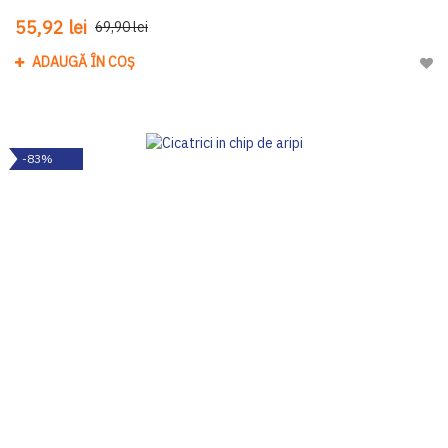
55,92 lei
69,90 lei
ADAUGĂ ÎN COȘ
Adau
-83%