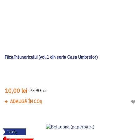
Fiica întunericului (vol.1 din seria Casa Umbrelor)
10,00 lei
73,90 lei
ADAUGĂ ÎN COȘ
Adau
-20%