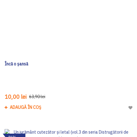
Încă o șansă
10,00 lei
63,90 lei
ADAUGĂ ÎN COȘ
Adau
-86%