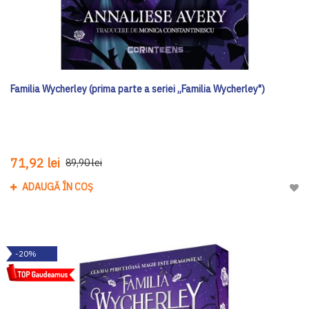
Familia Wycherley (prima parte a seriei „Familia Wycherley")
71,92 lei
89,90 lei
ADAUGĂ ÎN COȘ
Adau
-20%