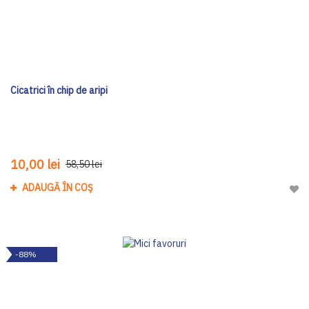
Cicatrici în chip de aripi
10,00 lei
58,50 lei
ADAUGĂ ÎN COȘ
Adau
-88%