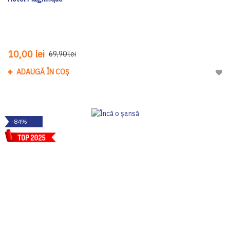
10,00 lei
69,90 lei
ADAUGĂ ÎN COȘ
Adau
-84%