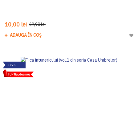
10,00 lei
69,90 lei
ADAUGĂ ÎN COȘ
Adau
-86%