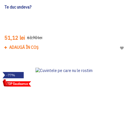
Te duc undeva?
51,12 lei
63,90 lei
ADAUGĂ ÎN COȘ
Adau
-77%