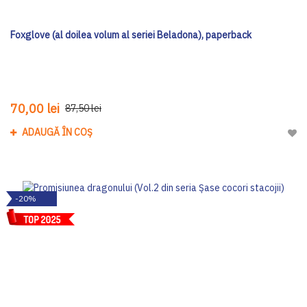
Foxglove (al doilea volum al seriei Beladona), paperback
70,00 lei
87,50 lei
ADAUGĂ ÎN COȘ
Adau
-20%