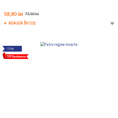
58,80 lei
73,50 lei
ADAUGĂ ÎN COȘ
Adau
-71%