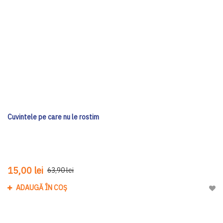
Cuvintele pe care nu le rostim
15,00 lei
63,90 lei
ADAUGĂ ÎN COȘ
Adau