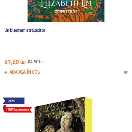
Un blestem strălucitor
67,60 lei
84,50 lei
ADAUGĂ ÎN COȘ
Adau
-20%