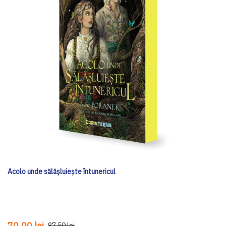
Acolo unde sălășluiește întunericul
70,00 lei
87,50 lei