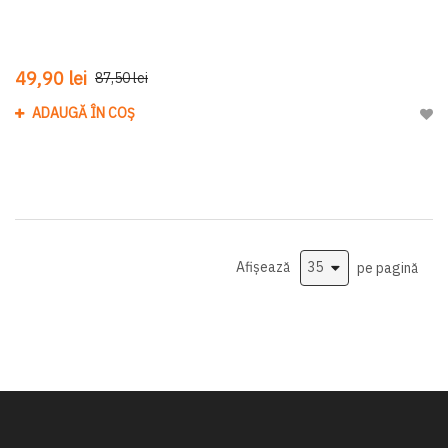
49,90 lei
87,50 lei
ADAUGĂ ÎN COȘ
Adau
Afișează
pe pagină