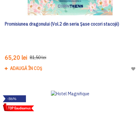
Promisiunea dragonului (Vol.2 din seria Șase cocori stacojii)
65,20 lei
81,50 lei
ADAUGĂ ÎN COȘ
Adau
-86%