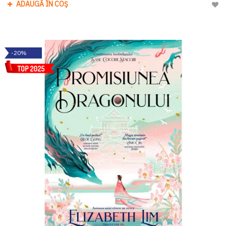
ADAUGĂ ÎN COȘ
Adau
-20%