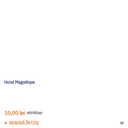
Hotel Magnifique
10,00 lei
69,90 lei
ADAUGĂ ÎN COȘ
Adau