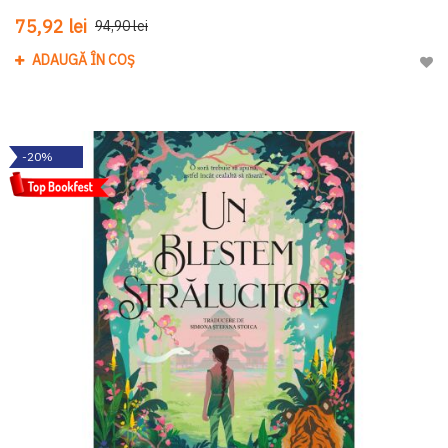
75,92 lei
94,90 lei
ADAUGĂ ÎN COȘ
Adau
-20%