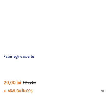
Patru regine moarte
20,00 lei
69,90 lei
ADAUGĂ ÎN COȘ
Adau