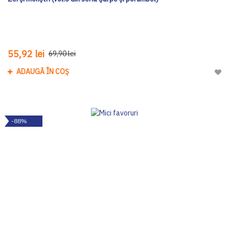
55,92 lei
69,90 lei
ADAUGĂ ÎN COȘ
Adau
-88%