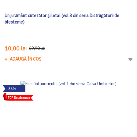
Un jurământ cutezător și letal (vol.3 din seria Distrugătorii de
blesteme)
10,00 lei
69,90 lei
ADAUGĂ ÎN COȘ
Adau
-86%