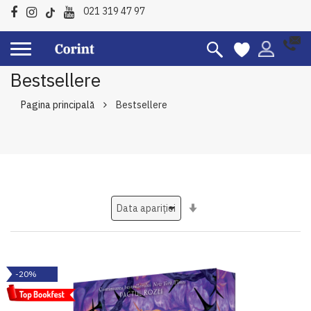
021 319 47 97
Bestsellere
Pagina principală
Bestsellere
Setati
ascendent
-20%