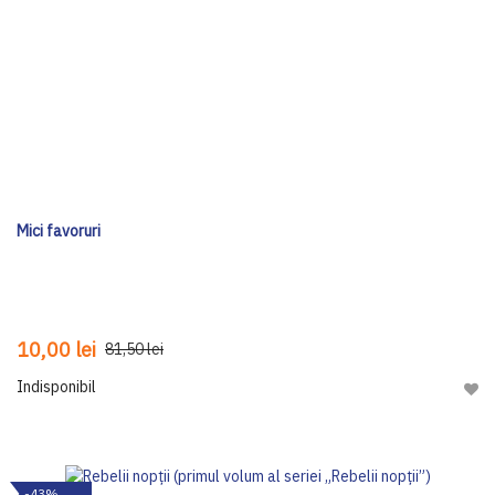
Mici favoruri
10,00 lei
81,50 lei
Indisponibil
Adau
-43%