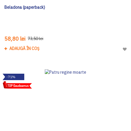
Beladona (paperback)
58,80 lei
73,50 lei
ADAUGĂ ÎN COȘ
Adau
-71%