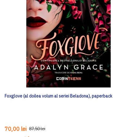
Foxglove (al doilea volum al seriei Beladona), paperback
70,00 lei
87,50 lei