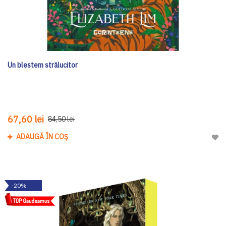
Un blestem strălucitor
67,60 lei
84,50 lei
ADAUGĂ ÎN COȘ
Adau
-20%