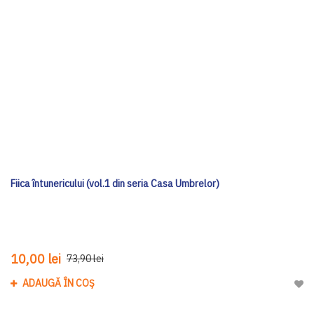
Fiica întunericului (vol.1 din seria Casa Umbrelor)
10,00 lei
73,90 lei
ADAUGĂ ÎN COȘ
Adau