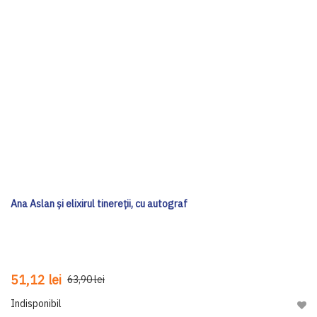
Ana Aslan și elixirul tinereții, cu autograf
51,12 lei
63,90 lei
Indisponibil
Adau