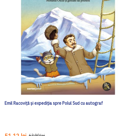
Emil Racoviță și expediția spre Polul Sud cu autograf
51,12 lei
63,90 lei