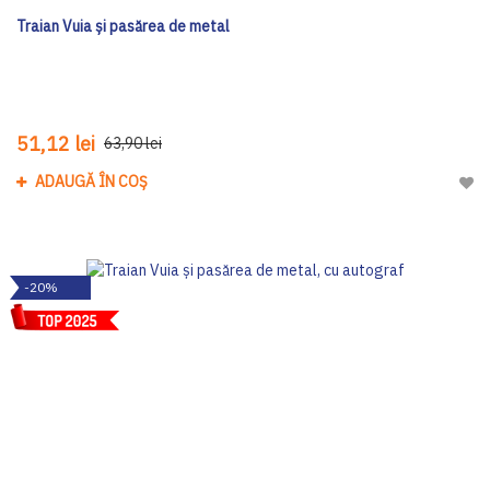
Traian Vuia și pasărea de metal
51,12 lei
63,90 lei
ADAUGĂ ÎN COȘ
Adau
-20%