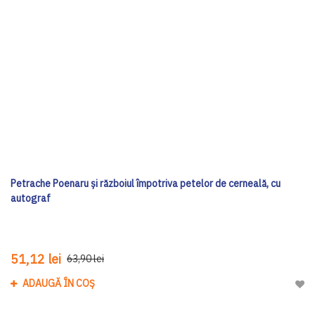
Petrache Poenaru și războiul împotriva petelor de cerneală, cu
autograf
51,12 lei
63,90 lei
ADAUGĂ ÎN COȘ
Adau