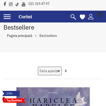
021 319 47 97
Bestsellere
Pagina principală
Bestsellere
Setati
ascendent
-20%