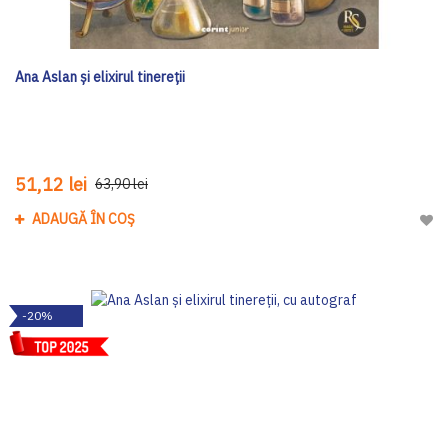
Ana Aslan și elixirul tinereții
51,12 lei
63,90 lei
ADAUGĂ ÎN COȘ
Adau
-20%