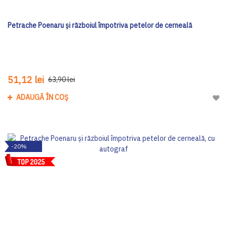
Petrache Poenaru și războiul împotriva petelor de cerneală
51,12 lei
63,90 lei
ADAUGĂ ÎN COȘ
Adau
-20%