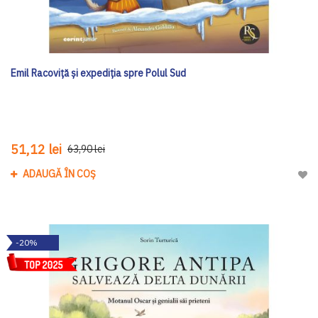
Emil Racoviță și expediția spre Polul Sud
51,12 lei
63,90 lei
ADAUGĂ ÎN COȘ
Adau
-20%