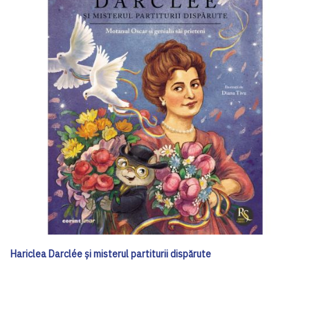
Hariclea Darclée și misterul partiturii dispărute