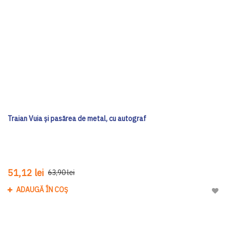
Traian Vuia și pasărea de metal, cu autograf
51,12 lei
63,90 lei
ADAUGĂ ÎN COȘ
Adau