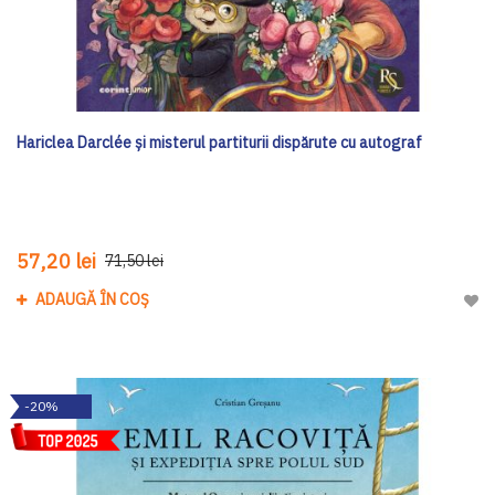
Hariclea Darclée și misterul partiturii dispărute cu autograf
57,20 lei
71,50 lei
ADAUGĂ ÎN COȘ
Adau
-20%