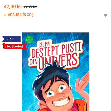
42,00 lei
52,50 lei
ADAUGĂ ÎN COȘ
Adau
-20%