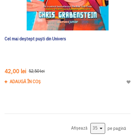
Cel mai deștept puști din Univers
42,00 lei
52,50 lei
ADAUGĂ ÎN COȘ
Adau
Afișează
pe pagină