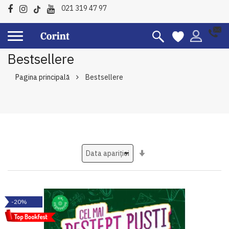
021 319 47 97
Bestsellere
Pagina principală
Bestsellere
Setati
ascendent
-20%