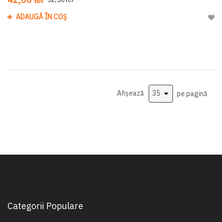
ADAUGĂ ÎN COȘ
Adau
Afișează
pe pagină
Categorii Populare