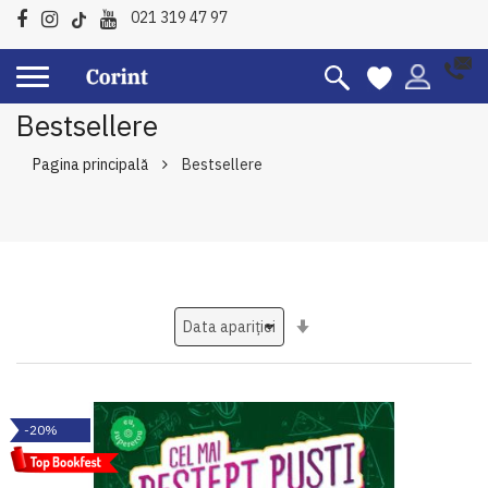
021 319 47 97
Bestsellere
Pagina principală
Bestsellere
Setati
ascendent
-20%