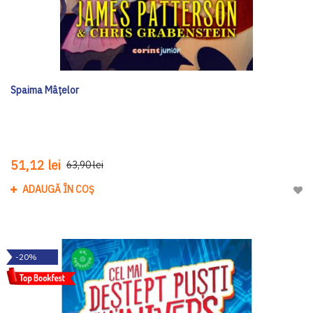
Spaima Mâțelor
51,12 lei
63,90 lei
ADAUGĂ ÎN COȘ
Adau
-20%