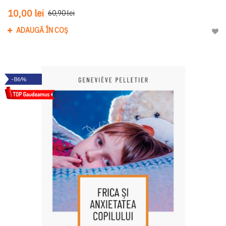
10,00 lei
60,90 lei
ADAUGĂ ÎN COȘ
Adau
-86%