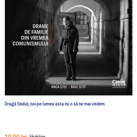
Dragă Sisiluţ, noi pe lumea asta nu o să ne mai vedem
10,00 lei
75,50 lei