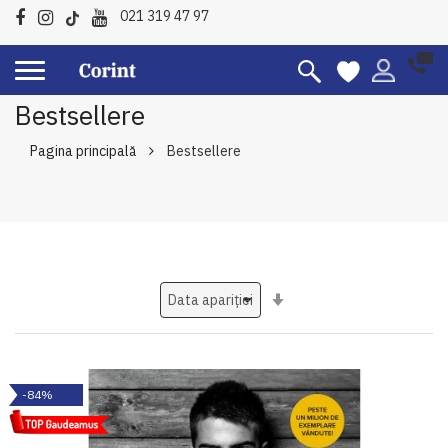
021 319 47 97
Bestsellere
Pagina principală
Bestsellere
Setati
ascendent
-84%