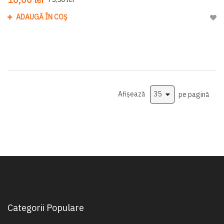
ADAUGĂ ÎN COȘ
Adau
Afișează
pe pagină
Categorii Populare