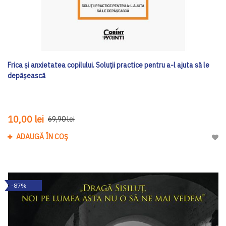
Frica și anxietatea copilului. Soluții practice pentru a-l ajuta să le
depășească
10,00 lei
69,90 lei
ADAUGĂ ÎN COȘ
Adau
-87%