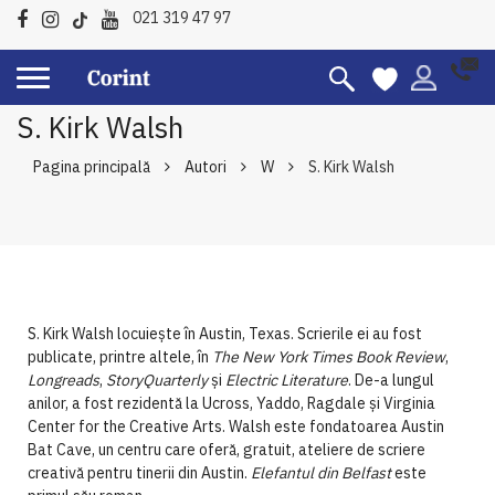
021 319 47 97
S. Kirk Walsh
Pagina principală
Autori
W
S. Kirk Walsh
S. Kirk Walsh locuiește în Austin, Texas. Scrierile ei au fost
publicate, printre altele, în
The New York Times Book Review
,
Longreads
,
StoryQuarterly
și
Electric Literature
. De-a lungul
anilor, a fost rezidentă la Ucross, Yaddo, Ragdale și Virginia
Center for the Creative Arts. Walsh este fondatoarea Austin
Bat Cave, un centru care oferă, gratuit, ateliere de scriere
creativă pentru tinerii din Austin.
Elefantul din Belfast
este