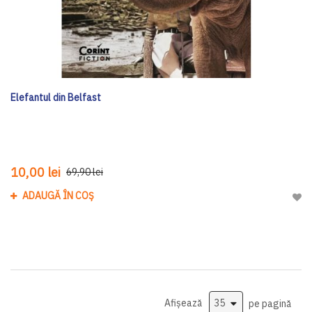
Elefantul din Belfast
10,00 lei
69,90 lei
ADAUGĂ ÎN COȘ
Adau
Afișează
pe pagină