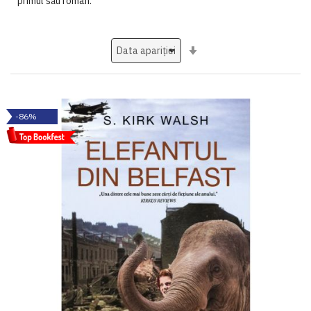
primul său roman.
Setati
ascendent
-86%