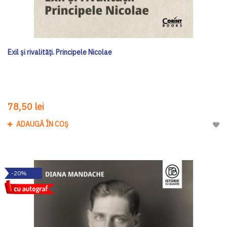
Exil și rivalități. Principele Nicolae
78,50 lei
ADAUGĂ ÎN COȘ
Adau
-20%