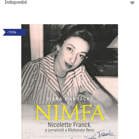
Indisponibil
Adau
-70%