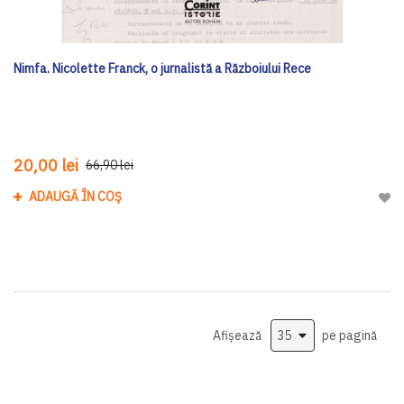
Nimfa. Nicolette Franck, o jurnalistă a Războiului Rece
20,00 lei
66,90 lei
ADAUGĂ ÎN COȘ
Adau
Afișează
pe pagină