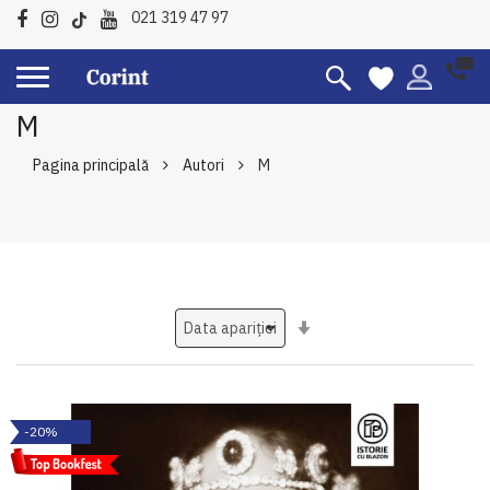
021 319 47 97
M
Pagina principală
Autori
M
Setati
ascendent
-20%