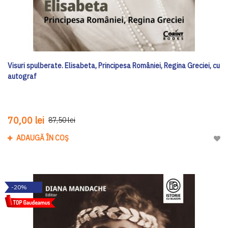
Visuri spulberate. Elisabeta, Principesa României, Regina Greciei, cu
autograf
70,00 lei
87,50 lei
ADAUGĂ ÎN COȘ
Adau
-20%