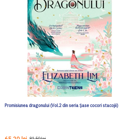
Promisiunea dragonului (Vol.2 din seria Șase cocori stacojii)
65,20 lei
81,50 lei