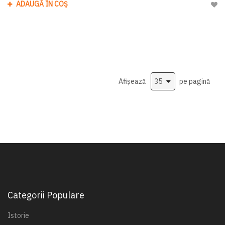
ADAUGĂ ÎN COȘ
Adau
Afișează
pe pagină
Categorii Populare
Istorie