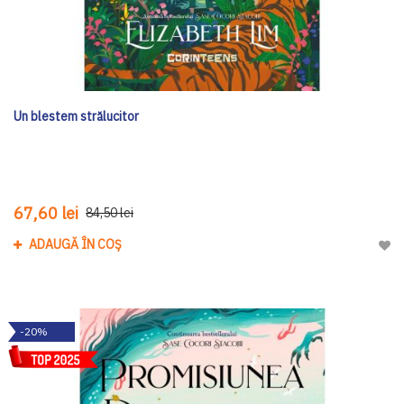
Un blestem strălucitor
67,60 lei
84,50 lei
ADAUGĂ ÎN COȘ
Adau
-20%