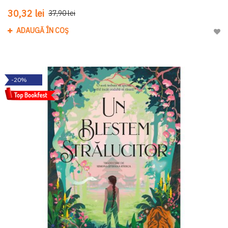
30,32 lei
37,90 lei
ADAUGĂ ÎN COȘ
Adau
-20%