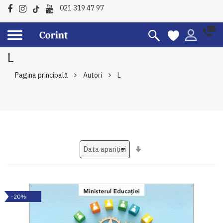
021 319 47 97
L
Pagina principală
Autori
L
Setati
ascendent
-20%