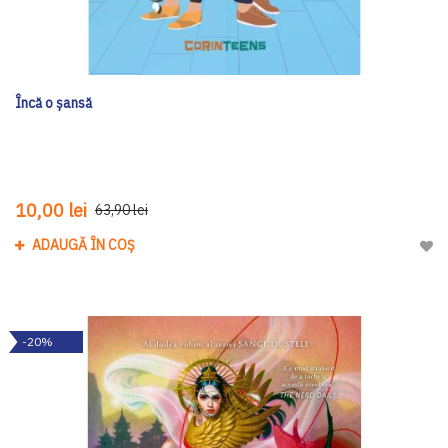
Încă o șansă
10,00 lei
63,90 lei
ADAUGĂ ÎN COȘ
Adau
-20%