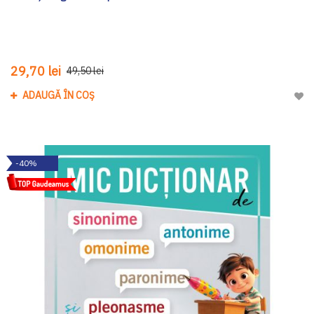
29,70 lei
49,50 lei
ADAUGĂ ÎN COȘ
Adau
-40%