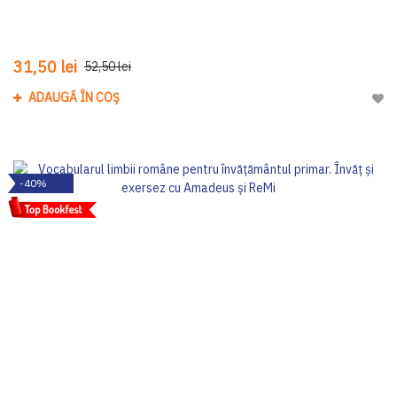
31,50 lei
52,50 lei
ADAUGĂ ÎN COȘ
Adau
-40%