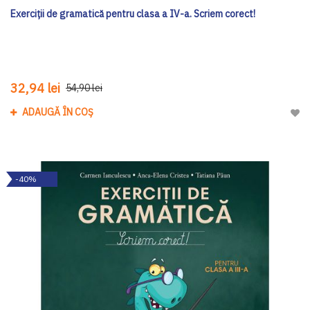
Exerciții de gramatică pentru clasa a IV-a. Scriem corect!
32,94 lei
54,90 lei
ADAUGĂ ÎN COȘ
Adau
-40%