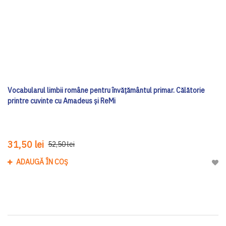
Vocabularul limbii române pentru învățământul primar. Călătorie
printre cuvinte cu Amadeus și ReMi
31,50 lei
52,50 lei
ADAUGĂ ÎN COȘ
Adau