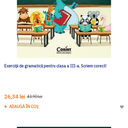
Exerciții de gramatică pentru clasa a III-a. Scriem corect!
26,34 lei
43,90 lei
ADAUGĂ ÎN COȘ
Adau