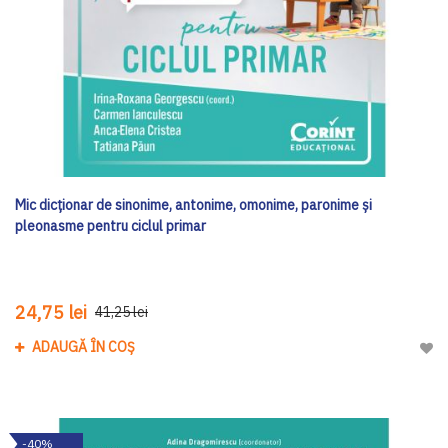
Mic dicționar de sinonime, antonime, omonime, paronime și
pleonasme pentru ciclul primar
24,75 lei
41,25 lei
ADAUGĂ ÎN COȘ
Adau
-40%