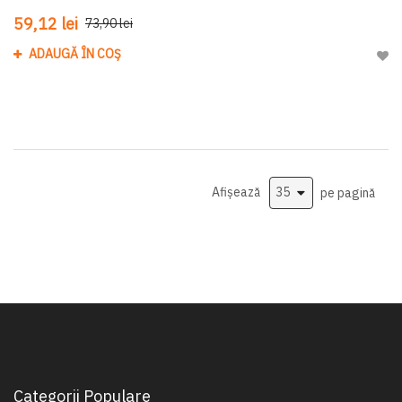
59,12 lei
73,90 lei
ADAUGĂ ÎN COȘ
Adau
Afișează
pe pagină
Categorii Populare