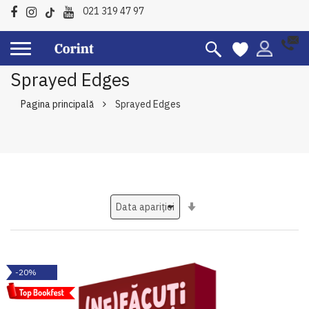
021 319 47 97
Sprayed Edges
Pagina principală
Sprayed Edges
Setati
ascendent
-20%