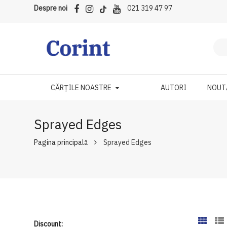
Despre noi
021 319 47 97
CĂRȚILE NOASTRE
AUTORI
NOUT
Sprayed Edges
Pagina principală
Sprayed Edges
Discount