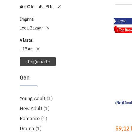
40,00 lei - 49,99 lei
Imprint
-20%
Leda Bazaar
Vârsta
+18 ani
sterge toate
Gen
produs
Young Adult
1
(Ne)făcuț
produs
New Adult
1
produs
Romance
1
produs
59,12 l
Dramă
1