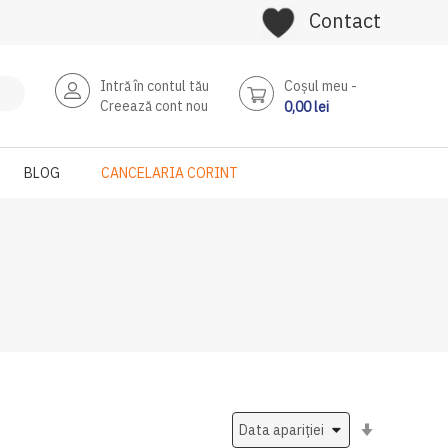
Contact
Intră în contul tău
Coşul meu
Creează cont nou
0,00 lei
BLOG
CANCELARIA CORINT
Setati
ascendent