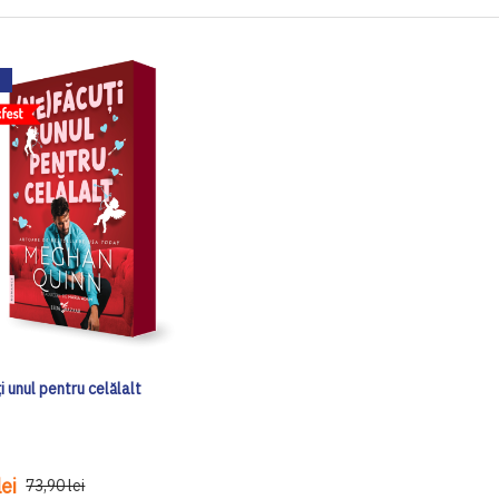
i unul pentru celălalt
ei
73,90 lei