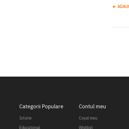
ADAU
Categorii Populare
Contul meu
Istorie
Coșul meu
Educațional
Wishlist