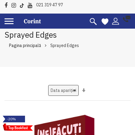
021 319 47 97
Sprayed Edges
Pagina principală
Sprayed Edges
Setati
ascendent
-20%