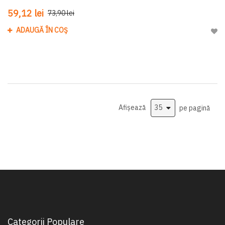
59,12 lei
73,90 lei
ADAUGĂ ÎN COȘ
Adau
Afișează
pe pagină
Categorii Populare