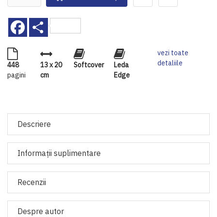
Facebook
Share
vezi toate
detaliile
448
13 x 20
Softcover
Leda
pagini
cm
Edge
Descriere
Informaţii suplimentare
Recenzii
Despre autor