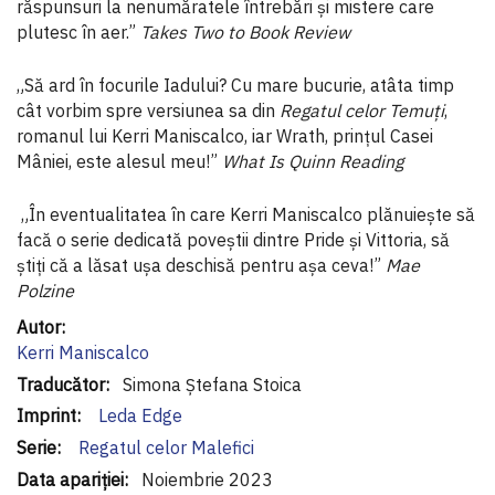
răspunsuri la nenumăratele întrebări și mistere care
plutesc în aer.”
Takes Two to Book Review
„Să ard în focurile Iadului? Cu mare bucurie, atâta timp
cât vorbim spre versiunea sa din
Regatul celor Temuți
,
romanul lui Kerri Maniscalco, iar Wrath, prințul Casei
Mâniei, este alesul meu!”
What Is Quinn Reading
„În eventualitatea în care Kerri Maniscalco plănuiește să
facă o serie dedicată poveștii dintre Pride și Vittoria, să
știți că a lăsat ușa deschisă pentru așa ceva!”
Mae
Polzine
Informaţii
suplimentare
Kerri Maniscalco
Simona Ștefana Stoica
Leda Edge
Regatul celor Malefici
Noiembrie 2023