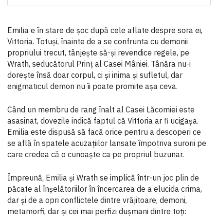
Emilia e în stare de șoc după cele aflate despre sora ei,
Vittoria. Totuși, înainte de a se confrunta cu demonii
propriului trecut, tânjește să-și revendice regele, pe
Wrath, seducătorul Prinț al Casei Mâniei. Tânăra nu-i
dorește însă doar corpul, ci și inima și sufletul, dar
enigmaticul demon nu îi poate promite așa ceva.
Când un membru de rang înalt al Casei Lăcomiei este
asasinat, dovezile indică faptul că Vittoria ar fi ucigașa.
Emilia este dispusă să facă orice pentru a descoperi ce
se află în spatele acuzațiilor lansate împotriva surorii pe
care credea că o cunoaște ca pe propriul buzunar.
Împreună, Emilia și Wrath se implică într-un joc plin de
păcate al înșelătoriilor în încercarea de a elucida crima,
dar și de a opri conflictele dintre vrăjitoare, demoni,
metamorfi, dar și cei mai perfizi dușmani dintre toți: