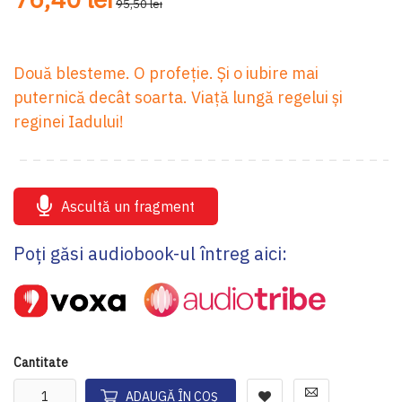
95,50 lei
Două blesteme. O profeție. Și o iubire mai
puternică decât soarta. Viață lungă regelui și
reginei Iadului!
Ascultă un fragment
Poți găsi audiobook-ul întreg aici:
Cantitate
ADAUGĂ ÎN COȘ