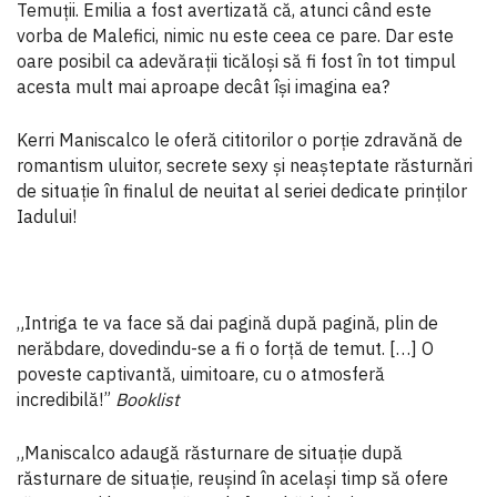
Temuții. Emilia a fost avertizată că, atunci când este
vorba de Malefici, nimic nu este ceea ce pare. Dar este
oare posibil ca adevărații ticăloși să fi fost în tot timpul
acesta mult mai aproape decât își imagina ea?
Kerri Maniscalco le oferă cititorilor o porție zdravănă de
romantism uluitor, secrete sexy și neașteptate răsturnări
de situație în finalul de neuitat al seriei dedicate prinților
Iadului!
„Intriga te va face să dai pagină după pagină, plin de
nerăbdare, dovedindu-se a fi o forță de temut. […] O
poveste captivantă, uimitoare, cu o atmosferă
incredibilă!”
Booklist
„Maniscalco adaugă răsturnare de situație după
răsturnare de situație, reușind în același timp să ofere