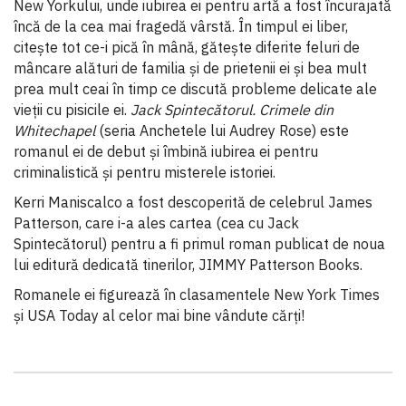
New Yorkului, unde iubirea ei pentru artă a fost încurajată
încă de la cea mai fragedă vârstă. În timpul ei liber,
citește tot ce-i pică în mână, gătește diferite feluri de
mâncare alături de familia și de prietenii ei și bea mult
prea mult ceai în timp ce discută probleme delicate ale
vieții cu pisicile ei.
Jack Spintecătorul. Crimele din
Whitechapel
(seria Anchetele lui Audrey Rose) este
romanul ei de debut și îmbină iubirea ei pentru
criminalistică și pentru misterele istoriei.
Kerri Maniscalco a fost descoperită de celebrul James
Patterson, care i-a ales cartea (cea cu Jack
Spintecătorul) pentru a fi primul roman publicat de noua
lui editură dedicată tinerilor, JIMMY Patterson Books.
Romanele ei figurează în clasamentele New York Times
şi USA Today al celor mai bine vândute cărţi!