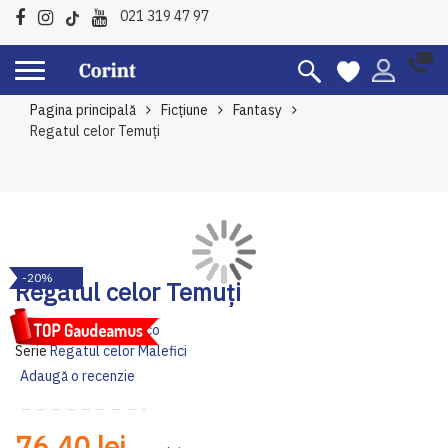
021 319 47 97
Pagina principală
Ficțiune
Fantasy
Regatul celor Temuți
Skip
Sk
-20%
to
to
Regatul celor Temuți
the
th
end
be
Autor:
Kerri Maniscalco
of
of
Serie
Regatul celor Malefici
the
th
Adaugă o recenzie
images
im
gallery
ga
76,40 lei