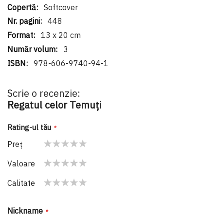
Softcover
448
13 x 20 cm
3
978-606-9740-94-1
Scrie o recenzie:
Regatul celor Temuți
Rating-ul tău
Preţ
1
2
3
4
5
Valoare
star
stars
stars
stars
stars
1
2
3
4
5
Calitate
star
stars
stars
stars
stars
1
2
3
4
5
star
stars
stars
stars
stars
Nickname