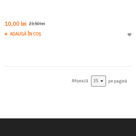
10,00 lei
23,50 lei
ADAUGĂ ÎN COȘ
Adau
Afișează
pe pagină