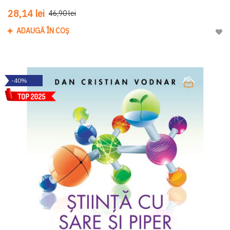
28,14 lei
46,90 lei
ADAUGĂ ÎN COȘ
Adau
-40%