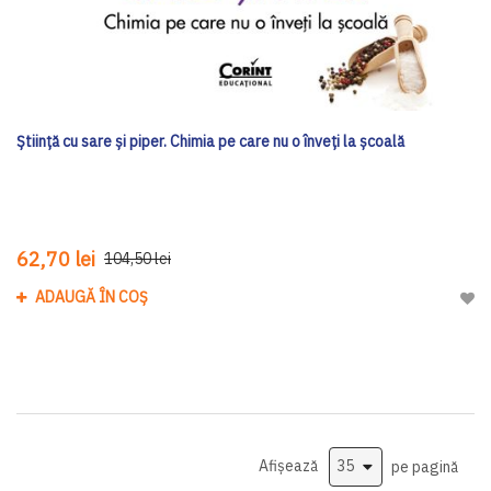
Ştiinţă cu sare şi piper. Chimia pe care nu o înveţi la şcoală
62,70 lei
104,50 lei
ADAUGĂ ÎN COȘ
Adau
Afișează
pe pagină