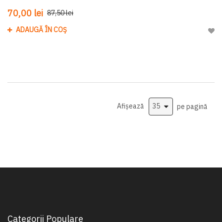
70,00 lei
87,50 lei
ADAUGĂ ÎN COȘ
Adau
Afișează
pe pagină
Categorii Populare