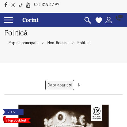
021 319 47 97
Politică
Pagina principală
Non-ficțiune
Politică
Setati
ascendent
-20%