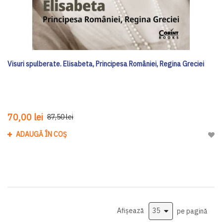
Visuri spulberate. Elisabeta, Principesa României, Regina Greciei
70,00 lei
87,50 lei
ADAUGĂ ÎN COȘ
Adau
Afișează
pe pagină