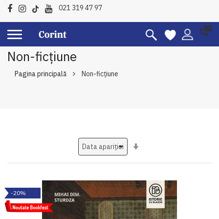
021 319 47 97
Non-ficțiune
Pagina principală
Non-ficțiune
Setati
ascendent
-20%