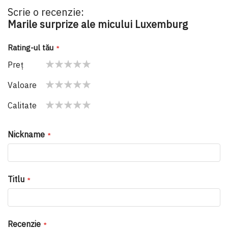
Scrie o recenzie:
Marile surprize ale micului Luxemburg
Rating-ul tău
Preţ
1
2
3
4
5
Valoare
star
stars
stars
stars
stars
1
2
3
4
5
Calitate
star
stars
stars
stars
stars
1
2
3
4
5
star
stars
stars
stars
stars
Nickname
Titlu
Recenzie