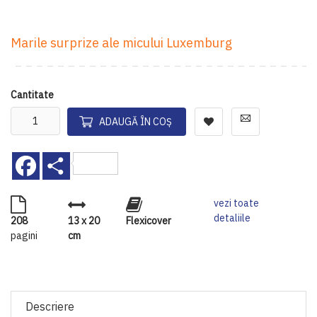
Marile surprize ale micului Luxemburg
Cantitate
ADAUGĂ ÎN COȘ
Facebook
Share
vezi toate
detaliile
208
13 x 20
Flexicover
pagini
cm
Descriere