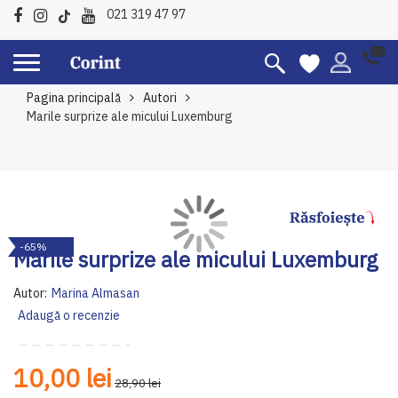
021 319 47 97
Pagina principală
Autori
Marile surprize ale micului Luxemburg
Skip
Sk
-65%
to
to
Marile surprize ale micului Luxemburg
the
th
end
be
Autor:
Marina Almasan
of
of
Adaugă o recenzie
the
th
images
im
gallery
ga
10,00 lei
28,90 lei