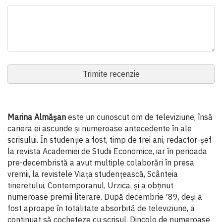
Trimite recenzie
Marina Almășan
este un cunoscut om de televiziune, însă
cariera ei ascunde şi numeroase antecedente în ale
scrisului. În studenţie a fost, timp de trei ani, redactor-şef
la revista Academiei de Studii Economice, iar în perioada
pre-decembristă a avut multiple colaborări în presa
vremii, la revistele Viaţa studenţească, Scânteia
tineretului, Contemporanul, Urzica, şi a obţinut
numeroase premii literare. După decembrie ՚89, deşi a
fost aproape în totalitate absorbită de televiziune, a
continuat să cocheteze cu scrisul. Dincolo de numeroase