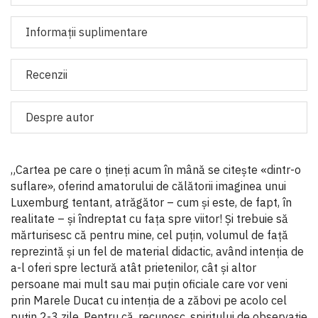
Informaţii suplimentare
Recenzii
Despre autor
„Cartea pe care o țineți acum în mână se citește «dintr-o
suflare», oferind amatorului de călătorii imaginea unui
Luxemburg tentant, atrăgător – cum și este, de fapt, în
realitate – și îndreptat cu fața spre viitor! Și trebuie să
mărturisesc că pentru mine, cel puțin, volumul de față
reprezintă și un fel de material didactic, având intenția de
a-l oferi spre lectură atât prietenilor, cât și altor
persoane mai mult sau mai puțin oficiale care vor veni
prin Marele Ducat cu intenția de a zăbovi pe acolo cel
puțin 2-3 zile. Pentru că, recunosc, spiritului de observație