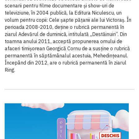
scenarii pentru filme documentare şi show-uri de
televiziune, în 2004 publică, la Editura Niculescu, un
volum pentru copii: Cele şapte păţanii ale lui Victoraş. În
perioada 2008-2010, deţine o rubrică permanentă în
ziarul Adevărul de duminică, intitulată „Destăinuiri”. Din
toamna anului 2011, acceptă propunerea omului de
afaceri timişorean Georgică Cornu de a susţine o rubrică
permanentă în săptămânalul acestuia, Mehedinţeanul.
Începând din 2012, are o rubrică permanentă în ziarul
Ring.