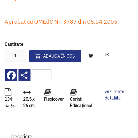
Aprobat cu OMEdC Nr. 3787 din 05.04.2005
Cantitate
ADAUGĂ ÎN COȘ
Facebook
Share
vezi toate
detaliile
134
20,5 x
Flexicover
Corint
pagini
26 cm
Educaţional
Descriere