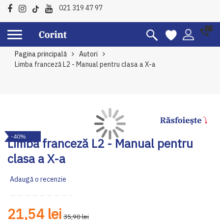
021 319 47 97
Pagina principală
Autori
Limba franceză L2 - Manual pentru clasa a X-a
Skip
Sk
-40%
to
to
Limba franceză L2 - Manual pentru
the
th
clasa a X-a
end
be
of
of
Adaugă o recenzie
the
th
images
im
gallery
ga
21,54 lei
35,90 lei