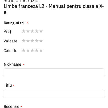
Scrie o recenzie:
Limba franceză L2 - Manual pentru clasa a X-
a
Rating-ul tău
Preţ
1
2
3
4
5
Valoare
star
stars
stars
stars
stars
1
2
3
4
5
Calitate
star
stars
stars
stars
stars
1
2
3
4
5
star
stars
stars
stars
stars
Nickname
Titlu
Recenzie