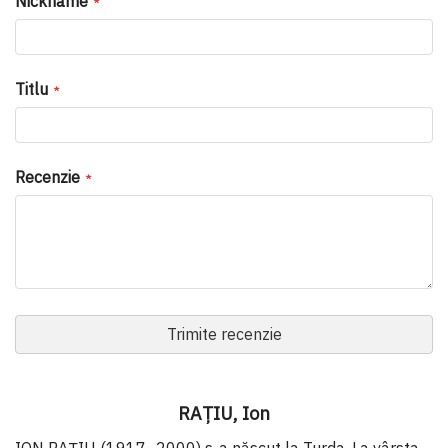
Nickname
Titlu
Recenzie
Trimite recenzie
RAȚIU, Ion
ION RAŢIU (1917–2000) s-a născut la Turda. La vârsta