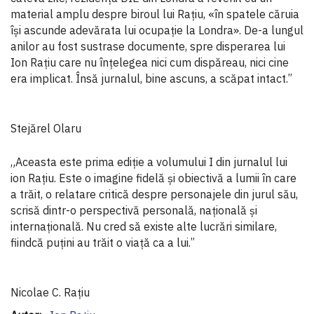
material amplu despre biroul lui Rațiu, «în spatele căruia
își ascunde adevărata lui ocupație la Londra». De-a lungul
anilor au fost sustrase documente, spre disperarea lui
Ion Rațiu care nu înțelegea nici cum dispăreau, nici cine
era implicat. Însă jurnalul, bine ascuns, a scăpat intact.”
Stejărel Olaru
„Aceasta este prima ediție a volumului I din jurnalul lui
ion Rațiu. Este o imagine fidelă și obiectivă a lumii în care
a trăit, o relatare critică despre personajele din jurul său,
scrisă dintr-o perspectivă personală, națională și
internațională. Nu cred să existe alte lucrări similare,
fiindcă puțini au trăit o viață ca a lui.”
Nicolae C. Rațiu