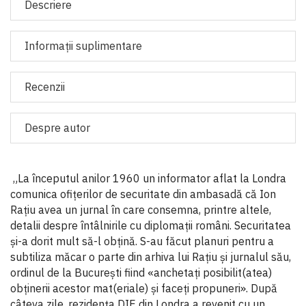
Descriere
Informaţii suplimentare
Recenzii
Despre autor
„La începutul anilor 1960 un informator aflat la Londra
comunica ofițerilor de securitate din ambasadă că Ion
Rațiu avea un jurnal în care consemna, printre altele,
detalii despre întâlnirile cu diplomații români. Securitatea
și-a dorit mult să-l obțină. S-au făcut planuri pentru a
subtiliza măcar o parte din arhiva lui Rațiu și jurnalul său,
ordinul de la București fiind «anchetați posibilit(atea)
obținerii acestor mat(eriale) și faceți propuneri». După
câteva zile, rezidența DIE din Londra a revenit cu un