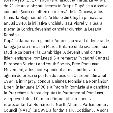
de 21 de ani a obţinut licenţa în Drept. După ce a absolvit
cursurile Şcolii de ofiţeri de rezervă de la Craiova, a fost
trimis la Regimentul 31 Artilerie din Cluj. În primăvara
anului 1940, la iniţiativa unchiului său, Viorel V. Tilea, a
plecat la Londra devenind cancelar diurnist la Legaţia
României.
După instaurarea regimului Antonescu și-a dat demisia de
la legație și a rămas în Marea Britanie unde și-a continuat
studiile ca bursier la Cambridge. A devenit unul dintre
liderii emigraţiei româneşti. S-a remarcat în cadrul Central
European Student and Youth Society, Free Romanian
Movement, a fost corespondent al mai multor ziare,
agenţii de presă şi posturi de radio din Occident. Din anul
1984, a înfiinţat şi condus Uniunea Mondială a Românilor
Liberi. În ianuarie 1990 s-a întors în România și a candidat
la Preşedinţie. A fost deputat în Parlamentul României,
vicepreşedinte al Camerei Deputaţilor, respectiv
reprezentant al României la North Atlantic Parliamentary
Council (NATO). În 1991 a fondat ziarul Cotidianul. A scris,