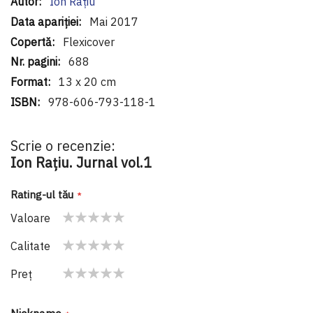
Informaţii
Ion Rațiu
suplimentare
Mai 2017
Flexicover
688
13 x 20 cm
978-606-793-118-1
Scrie o recenzie:
Ion Rațiu. Jurnal vol.1
Rating-ul tău
Valoare
1
2
3
4
5
Calitate
star
stars
stars
stars
stars
1
2
3
4
5
Preţ
star
stars
stars
stars
stars
1
2
3
4
5
star
stars
stars
stars
stars