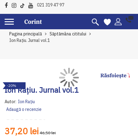
021 319 47 97
Pagina principală
Săptămâna cititului
Ion Rațiu. Jurnal vol.1
Skip
Sk
-20%
to
to
Ion Rațiu. Jurnal vol.1
the
th
end
be
Autor:
Ion Rațiu
of
of
Adaugă o recenzie
the
th
images
im
gallery
ga
37,20 lei
46,50 lei