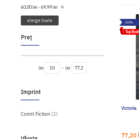
60,00 lei - 69,99 lei
sterge toate
-20%
Preţ
lei
-
lei
Imprint
Victoria
produse
Corint Fiction
2
77,20 l
Vârsta