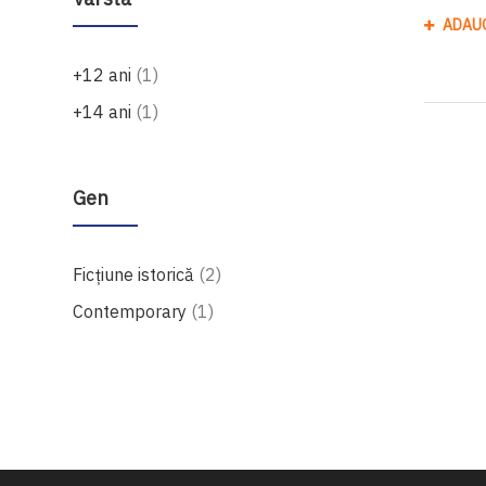
ADAU
produs
+12 ani
1
produs
+14 ani
1
Gen
produse
Ficțiune istorică
2
produs
Contemporary
1