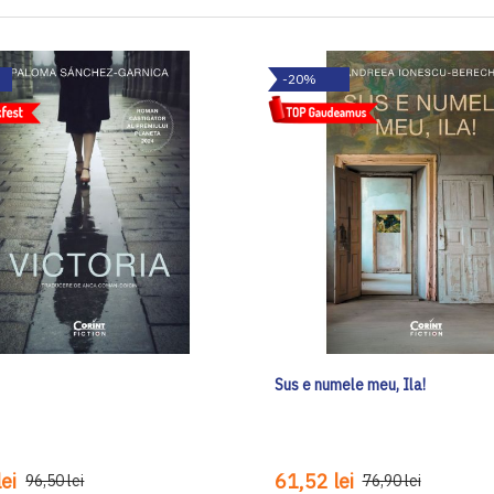
-20%
Sus e numele meu, Ila!
ei
61,52 lei
96,50 lei
76,90 lei