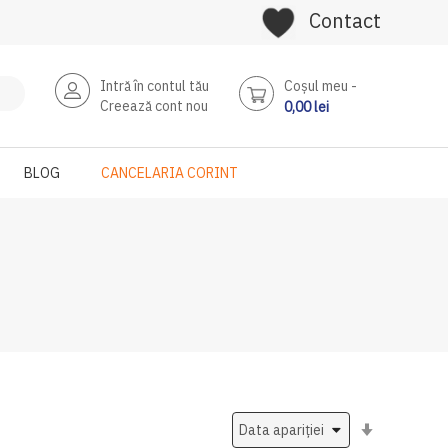
Contact
Intră în contul tău
Coşul meu
Creează cont nou
0,00 lei
BLOG
CANCELARIA CORINT
Setati
ascendent