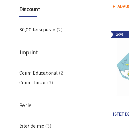
ADAU
Discount
produse
30,00 lei
si peste
2
-20%
Imprint
produse
Corint Educaţional
2
produse
Corint Junior
3
Serie
ISTET DE 
produse
Isteț de mic
3