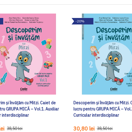
-20%
m și învățăm cu Mitzi. Caiet de
Descoperim și învățăm cu Mitzi. 
tru GRUPA MICĂ – Vol.1. Auxiliar
lucru pentru GRUPA MICĂ – Vol.2
r interdisciplinar
Curricular interdisciplinar
ei
30,80 lei
38,50 lei
38,50 lei