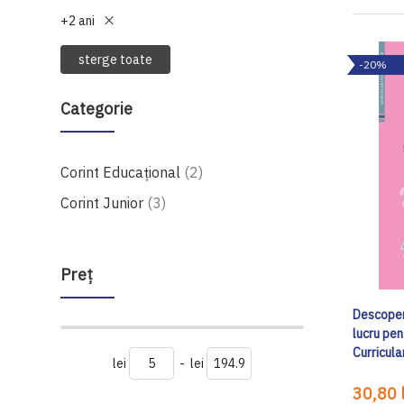
+2 ani
sterge toate
-20%
Categorie
produse
Corint Educațional
2
produse
Corint Junior
3
Preţ
Descoperi
lucru pen
Curricula
lei
-
lei
30,80 l