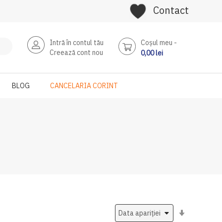
Contact
Intră în contul tău
Coşul meu
Creează cont nou
0,00 lei
BLOG
CANCELARIA CORINT
Setati
ascendent