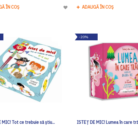
GĂ ÎN COȘ
ADAUGĂ ÎN COȘ
Adaugă
la
Lista
de
-20%
Dorinte
MIC! Tot ce trebuie să ştiu...
ISTEȚ DE MIC! Lumea în care tr