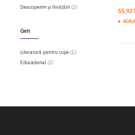
produse
Descoperim și învățăm
2
55,92 l
ADAU
Gen
produs
Literatură pentru copii
1
produse
Educațional
2