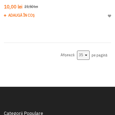
10,00 lei
23,50 lei
ADAUGĂ ÎN COȘ
Adau
Afișează
pe pagină
Categorii Populare