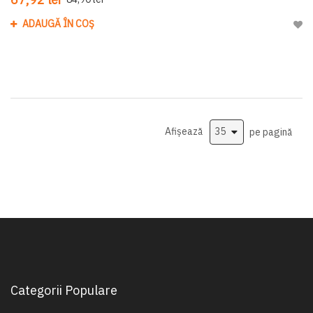
ADAUGĂ ÎN COȘ
Adau
Afișează
pe pagină
Categorii Populare