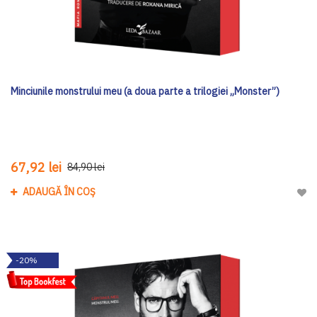
Minciunile monstrului meu (a doua parte a trilogiei „Monster”)
67,92 lei
84,90 lei
ADAUGĂ ÎN COȘ
Adau
-20%