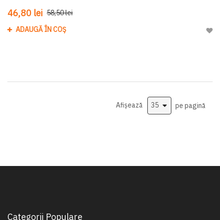
46,80 lei
58,50 lei
ADAUGĂ ÎN COȘ
Adau
Afișează
pe pagină
Categorii Populare