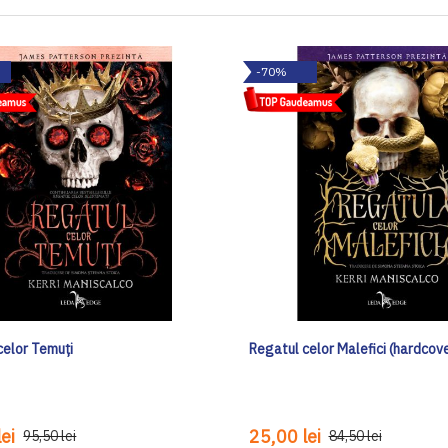
-70%
celor Temuți
Regatul celor Malefici (hardcov
ei
25,00 lei
95,50 lei
84,50 lei