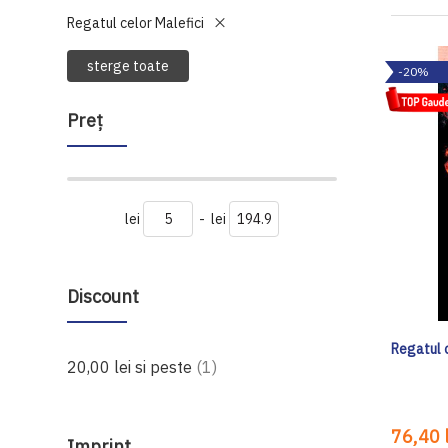
Regatul celor Malefici
sterge toate
-20%
Preţ
lei
-
lei
Discount
Regatul 
produs
20,00 lei
si peste
1
76,40 l
Imprint