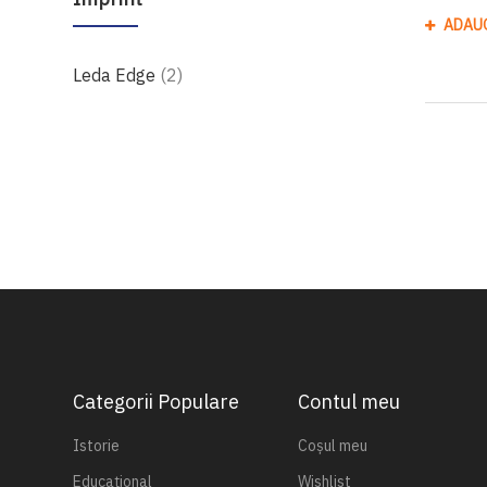
ADAU
produse
Leda Edge
2
Categorii Populare
Contul meu
Istorie
Coșul meu
Educațional
Wishlist