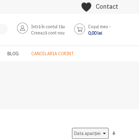
Contact
Intră în contul tău
Coşul meu
Creează cont nou
0,00 lei
BLOG
CANCELARIA CORINT
Setati
ascendent