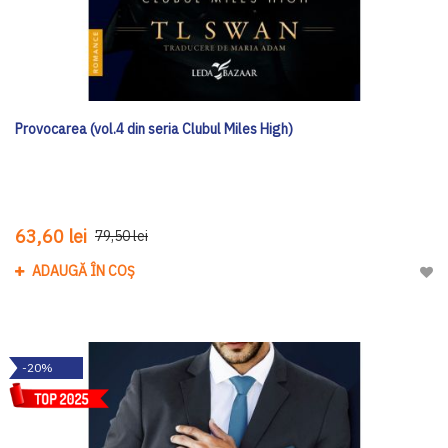
Provocarea (vol.4 din seria Clubul Miles High)
63,60 lei
79,50 lei
ADAUGĂ ÎN COȘ
Adau
-20%