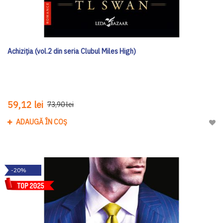
Achiziția (vol.2 din seria Clubul Miles High)
59,12 lei
73,90 lei
ADAUGĂ ÎN COȘ
Adau
-20%