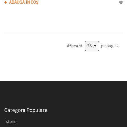
ADAUGĂ ÎN COȘ
Adau
Afișează
pe pagină
Categorii Populare
Istorie