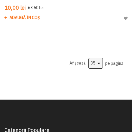
10,00 lei
63,50 lei
ADAUGĂ ÎN COȘ
Adau
Afișează
pe pagină
Categorii Populare