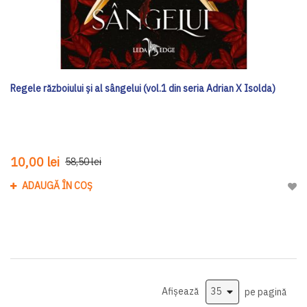
Regele războiului și al sângelui (vol.1 din seria Adrian X Isolda)
10,00 lei
58,50 lei
ADAUGĂ ÎN COȘ
Adau
Afișează
pe pagină