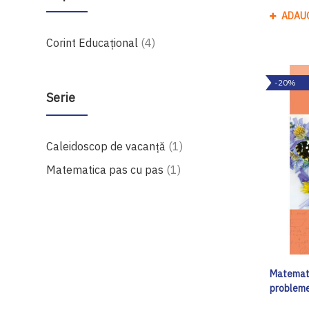
ADAU
produse
Corint Educaţional
4
-20%
Serie
produs
Caleidoscop de vacanţă
1
produs
Matematica pas cu pas
1
Matematic
probleme