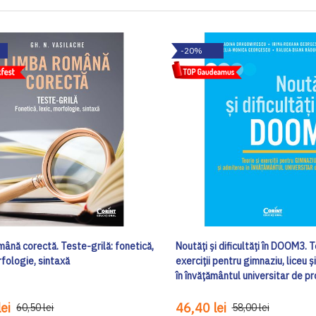
-20%
ână corectă. Teste-grilă: fonetică,
Noutăți și dificultăți în DOOM3. T
rfologie, sintaxă
exerciții pentru gimnaziu, liceu 
în învățământul universitar de pro
ei
46,40 lei
60,50 lei
58,00 lei