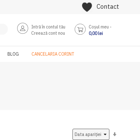
Contact
Intră în contul tău
Coşul meu
Creează cont nou
0,00 lei
BLOG
CANCELARIA CORINT
Setati
ascendent