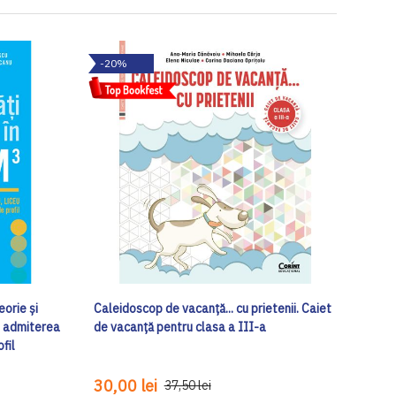
-20%
eorie și
Caleidoscop de vacanță... cu prietenii. Caiet
și admiterea
de vacanţă pentru clasa a III-a
fil
30,00 lei
37,50 lei