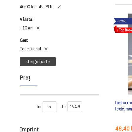
40,00 lei - 49,99 lei
Vârsta
-20%
+10 ani
Gen
Educațional
sterge toate
Preţ
Limba rom
lei
-
lei
lexic, mo
48,40 l
Imprint