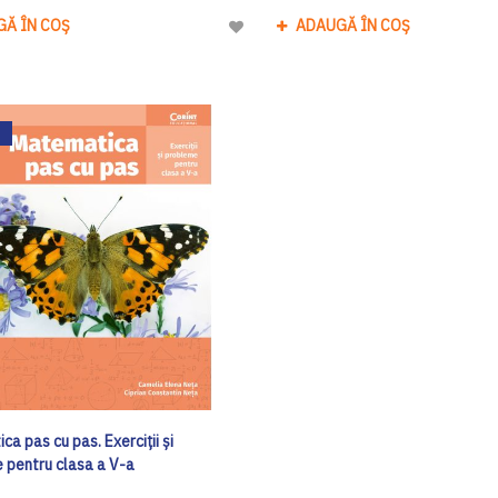
GĂ ÎN COȘ
ADAUGĂ ÎN COȘ
Adaugă
la
Lista
de
Dorinte
a pas cu pas. Exerciții și
 pentru clasa a V-a