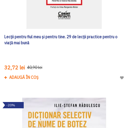
Lecții pentru fiul meu și pentru tine. 29 de lecții practice pentru o
viață mai bună
32,72 lei
40,90 lei
ADAUGĂ ÎN COȘ
Adau
-20%