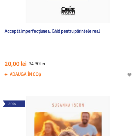
Acceptă imperfecțiunea. Ghid pentru părintele real
20,00 lei
34,90 lei
ADAUGĂ ÎN COȘ
Adau
-20%