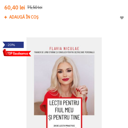
60,40 lei
75,50 lei
ADAUGĂ ÎN COȘ
Adau
-20%