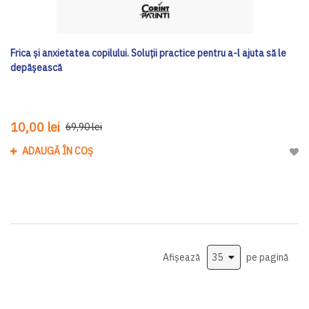
Frica și anxietatea copilului. Soluții practice pentru a-l ajuta să le
depășească
10,00 lei
69,90 lei
ADAUGĂ ÎN COȘ
Adau
Afișează
pe pagină