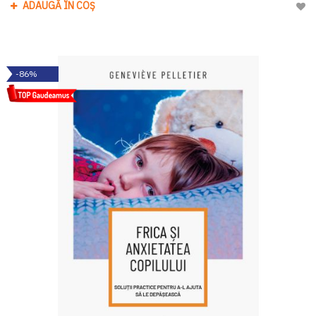
ADAUGĂ ÎN COȘ
Adau
-86%