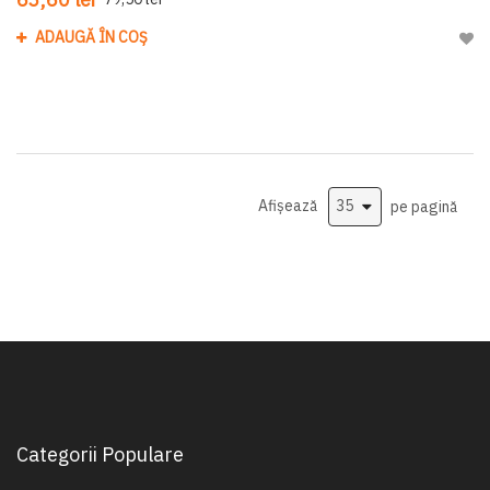
ADAUGĂ ÎN COȘ
Adau
Afișează
pe pagină
Categorii Populare