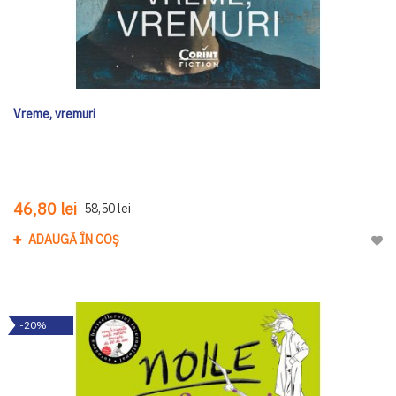
Vreme, vremuri
46,80 lei
58,50 lei
ADAUGĂ ÎN COȘ
Adau
-20%