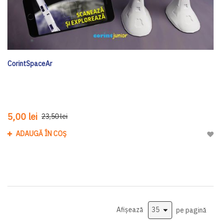
CorintSpaceAr
5,00 lei
23,50 lei
ADAUGĂ ÎN COȘ
Adau
Afișează
pe pagină