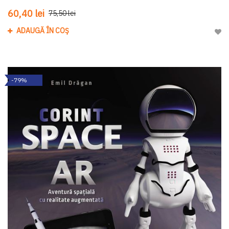
60,40 lei
75,50 lei
ADAUGĂ ÎN COȘ
Adau
-79%