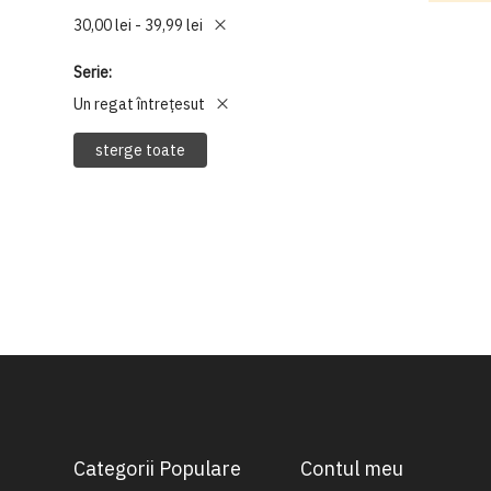
30,00 lei - 39,99 lei
Serie
Un regat întrețesut
sterge toate
Categorii Populare
Contul meu