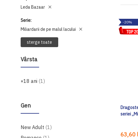
Leda Bazaar
Serie
-20%
Miliardarii de pe malul lacului
sterge toate
Vârsta
produs
+18 ani
1
Gen
Dragoste
seriei „M
produs
New Adult
1
63,60 l
produs
Romance
1