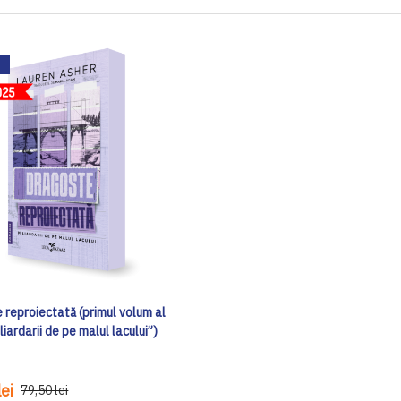
 reproiectată (primul volum al
iliardarii de pe malul lacului”)
ei
79,50 lei