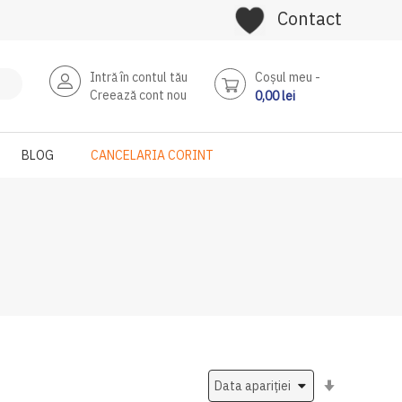
Contact
Intră în contul tău
Coşul meu
Creează cont nou
0,00 lei
BLOG
CANCELARIA CORINT
Setati
ascendent