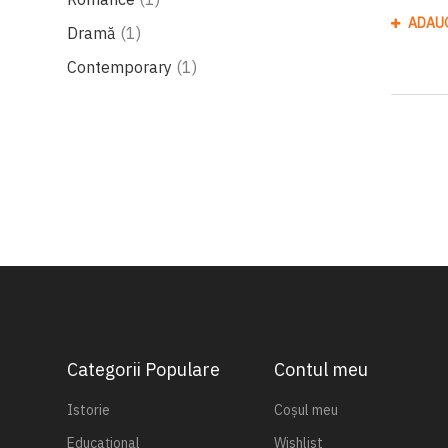
ADAU
produs
Dramă
1
produs
Contemporary
1
Categorii Populare
Contul meu
Istorie
Coșul meu
Educațional
Wishlist