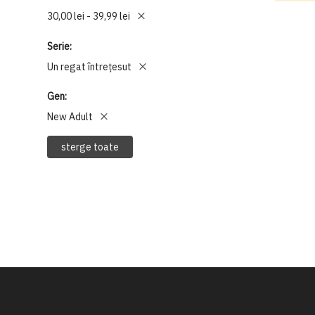
30,00 lei - 39,99 lei
Serie
Un regat întrețesut
Gen
New Adult
sterge toate