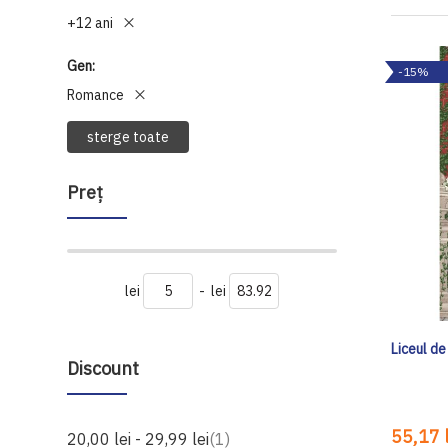
+12 ani
Gen
-15%
Romance
sterge toate
Preţ
lei
-
lei
Liceul de
Discount
55,17 l
produs
20,00 lei
-
29,99 lei
1