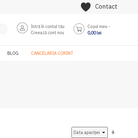
Contact
Intră în contul tău
Coşul meu
Creează cont nou
0,00 lei
BLOG
CANCELARIA CORINT
Setati
ascendent