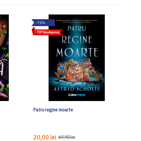
-71%
Patru regine moarte
20,00 lei
69,90 lei