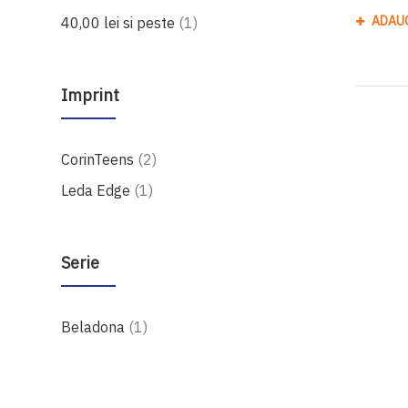
produs
ADAU
40,00 lei
si peste
1
Imprint
produse
CorinTeens
2
produs
Leda Edge
1
Serie
produs
Beladona
1