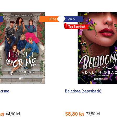
NOU
-20%
 crime
Beladona (paperback)
ei
58,80 lei
64,90 lei
73,50 lei