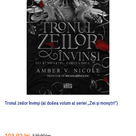
Tronul zeilor învinși (al doilea volum al seriei „Zei și monștri”)
103,92 lei
129,90 lei