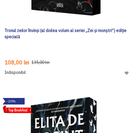
Tronul zeilor învinși (al doilea volum al seriei „Zei și monștri”) ediţie
specială
108,00 lei
135,00 lei
Indisponibil
Adau
-20%