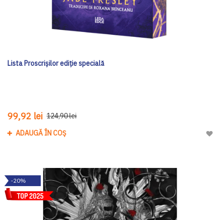
Lista Proscrișilor ediţie specială
99,92 lei
124,90 lei
ADAUGĂ ÎN COȘ
Adau
-20%