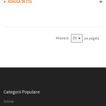
ADAUGĂ ÎN COȘ
Adau
Afișează
pe pagină
Categorii Populare
Istorie