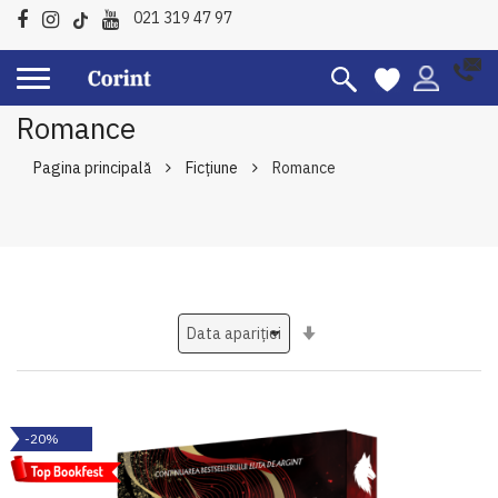
021 319 47 97
Romance
Pagina principală
Ficțiune
Romance
Setati
ascendent
-20%